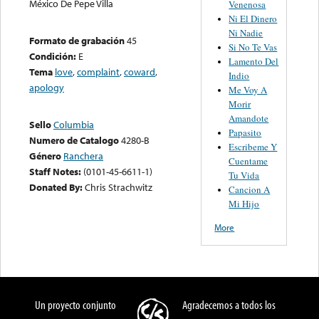
México De Pepe Villa
Venenosa
Ni El Dinero
Ni Nadie
Formato de grabación
45
Si No Te Vas
Condición:
E
Lamento Del
Tema
love
,
complaint
,
coward
,
Indio
apology
Me Voy A
Morir
Amandote
Sello
Columbia
Papasito
Numero de Catalogo
4280-B
Escribeme Y
Género
Ranchera
Cuentame
Staff Notes:
(0101-45-6611-1)
Tu Vida
Donated By:
Chris Strachwitz
Cancion A
Mi Hijo
More
Un proyecto conjunto
Agradecemos a todos los