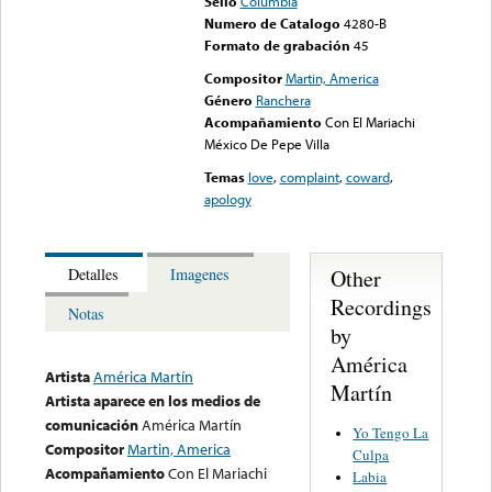
Sello
Columbia
Numero de Catalogo
4280-B
Formato de grabación
45
Compositor
Martin, America
Género
Ranchera
Acompañamiento
Con El Mariachi
México De Pepe Villa
Temas
love
,
complaint
,
coward
,
apology
Other
Detalles
Imagenes
Recordings
Notas
by
América
Artista
América Martín
Martín
Artista aparece en los medios de
comunicación
América Martín
Yo Tengo La
Compositor
Martin, America
Culpa
Acompañamiento
Con El Mariachi
Labia