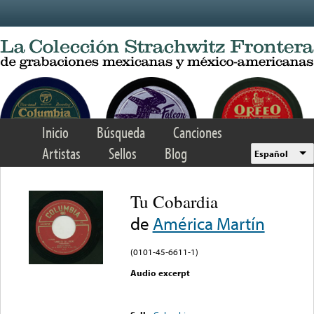
Skip to main content
Inicio
Búsqueda
Canciones
Artistas
Sellos
Blog
Español
Tu Cobardia
de
América Martín
(0101-45-6611-1)
Audio excerpt
Error loading media: File
could not be played