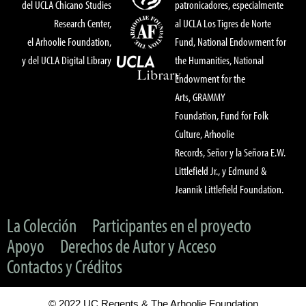
del UCLA Chicano Studies
patronicadores, especialmente
Research Center,
al UCLA Los Tigres de Norte
el Arhoolie Foundation,
Fund, National Endowment for
y del UCLA Digital Library
the Humanities, National
Endowment for the
Arts, GRAMMY
Foundation, Fund for Folk
Culture, Arhoolie
Records, Señor y la Señora E.W.
Littlefield Jr., y Edmund &
Jeannik Littlefield Foundation.
La Colección
Participantes en el proyecto
Apoyo
Derechos de Autor y Acceso
Contactos y Créditos
© 2022 UC Regents & The Arhoolie Foundation