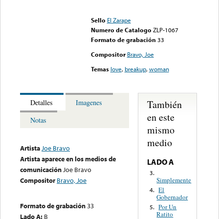
Error loading media: File
could not be played
Sello
El Zarape
Numero de Catalogo
ZLP-1067
Formato de grabación
33
Compositor
Bravo, Joe
Temas
love
,
breakup
,
woman
También
Detalles
Imagenes
en este
Notas
mismo
medio
Artista
Joe Bravo
Artista aparece en los medios de
LADO A
comunicación
Joe Bravo
3.
Simplemente
Compositor
Bravo, Joe
El
4.
Gobernador
Formato de grabación
33
Por Un
5.
Ratito
Lado A:
B