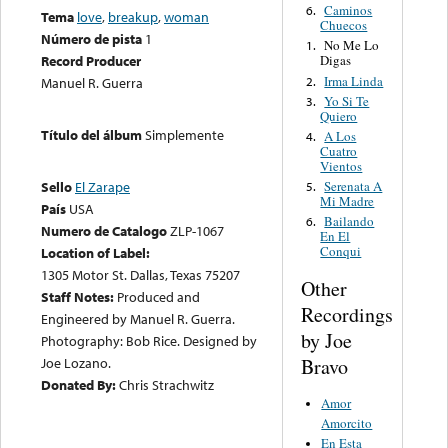
Caminos
6.
Tema
love
,
breakup
,
woman
Chuecos
Número de pista
1
No Me Lo
1.
Record Producer
Digas
Irma Linda
2.
Manuel R. Guerra
Yo Si Te
3.
Quiero
Título del álbum
Simplemente
A Los
4.
Cuatro
Vientos
Serenata A
Sello
El Zarape
5.
Mi Madre
País
USA
Bailando
6.
Numero de Catalogo
ZLP-1067
En El
Conqui
Location of Label:
1305 Motor St. Dallas, Texas 75207
Other
Staff Notes:
Produced and
Recordings
Engineered by Manuel R. Guerra.
by Joe
Photography: Bob Rice. Designed by
Bravo
Joe Lozano.
Donated By:
Chris Strachwitz
Amor
Amorcito
En Esta