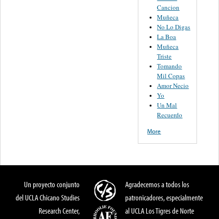
Cancion
Muñeca
No Lo Digas
La Boa
Muñeca
Triste
Tomando
Mil Copas
Amor Necio
Yo
Un Mal
Recuerdo
More
Un proyecto conjunto
Agradecemos a todos los
del UCLA Chicano Studies
patronicadores, especialmente
Research Center,
al UCLA Los Tigres de Norte