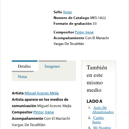
Error loading media: File
could not be played
Sello
Victor
Numero de Catalogo
MKS-1822
Formato de grabación
33
Compositor
Pintor, Irene
Acompañamiento
Con El Mariachi
Vargas De Tecalitlán
También
Detalles
Imagenes
en este
Notas
mismo
medio
Artista
Miguel Aceves Mejía
Artista aparece en los medios de
LADO A
comunicación
Miguel Aceves Mejia
Asilo De
1.
Abandonados
Compositor
Pintor, Irene
Cariño
2.
Acompañamiento
Con El Mariachi
Santo
Vargas De Tecalitlán
Mi Nombre
3.