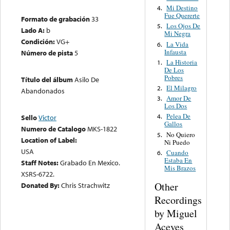
Mi Destino
4.
Fue Quererte
Formato de grabación
33
Los Ojos De
5.
Lado A:
b
Mi Negra
Condición:
VG+
La Vida
6.
Infausta
Número de pista
5
La Historia
1.
De Los
Pobres
Título del álbum
Asilo De
El Milagro
2.
Abandonados
Amor De
3.
Los Dos
Pelea De
4.
Sello
Victor
Gallos
Numero de Catalogo
MKS-1822
No Quiero
5.
Location of Label:
Ni Puedo
USA
Cuando
6.
Estaba En
Staff Notes:
Grabado En Mexico.
Mis Brazos
XSRS-6722.
Other
Donated By:
Chris Strachwitz
Recordings
by Miguel
Aceves