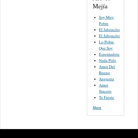
Mejía
Soy Muy
Pobre
El Jaboncito
El Jaboncito
Lo Pobre
Que Soy
Esperándote
Nada Pido
Amor Del
Bueno
Angustia
Amor
Sincero
Te Fuiste
More