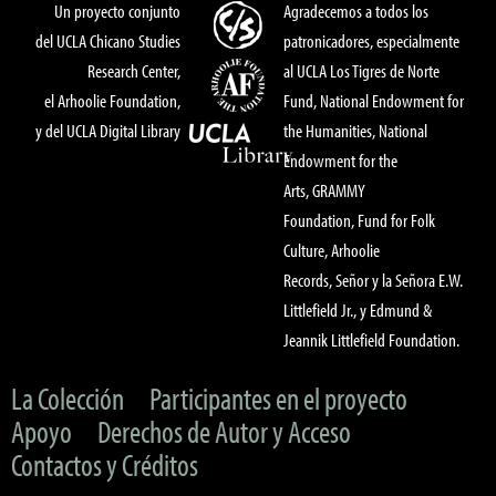
Un proyecto conjunto
Agradecemos a todos los
del UCLA Chicano Studies
patronicadores, especialmente
Research Center,
al UCLA Los Tigres de Norte
el Arhoolie Foundation,
Fund, National Endowment for
y del UCLA Digital Library
the Humanities, National
Endowment for the
Arts, GRAMMY
Foundation, Fund for Folk
Culture, Arhoolie
Records, Señor y la Señora E.W.
Littlefield Jr., y Edmund &
Jeannik Littlefield Foundation.
La Colección
Participantes en el proyecto
Apoyo
Derechos de Autor y Acceso
Contactos y Créditos