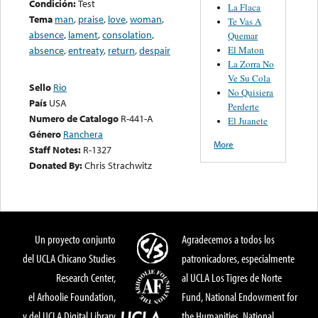
Condición:
Test
La Flaca
Tema
man
,
praise
,
love
,
woman
,
Te Vas A
absence
,
lament
,
consolation
,
Quemar
El Maton
absence
,
entreaty
,
return
,
despair
La Zorra No
Ve Su Cola
Sello
Rio
No Quisiera
País
USA
Perderte
Numero de Catalogo
R-441-A
El Juanete
Género
Ranchera
More
Staff Notes:
R-1327
Donated By:
Chris Strachwitz
Un proyecto conjunto
Agradecemos a todos los
del UCLA Chicano Studies
patronicadores, especialmente
Research Center,
al UCLA Los Tigres de Norte
el Arhoolie Foundation,
Fund, National Endowment for
y del UCLA Digital Library
the Humanities, National