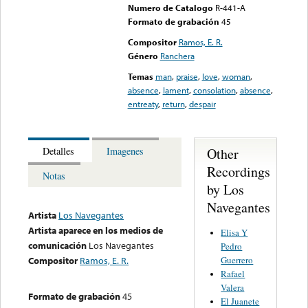
Numero de Catalogo
R-441-A
Formato de grabación
45
Compositor
Ramos, E. R.
Género
Ranchera
Temas
man
,
praise
,
love
,
woman
,
absence
,
lament
,
consolation
,
absence
,
entreaty
,
return
,
despair
Other
Detalles
Imagenes
Recordings
Notas
by Los
Navegantes
Artista
Los Navegantes
Artista aparece en los medios de
Elisa Y
comunicación
Los Navegantes
Pedro
Guerrero
Compositor
Ramos, E. R.
Rafael
Valera
Formato de grabación
45
El Juanete