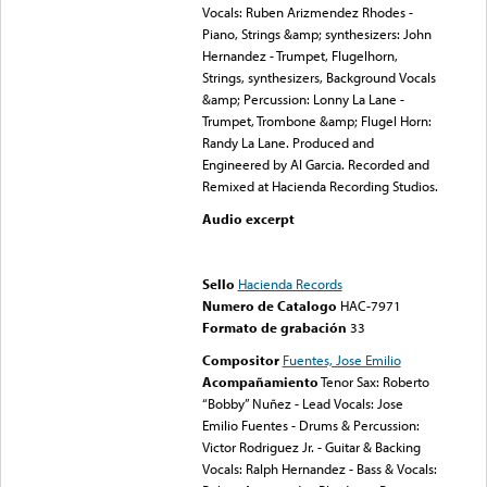
Vocals: Ruben Arizmendez Rhodes -
Piano, Strings &amp; synthesizers: John
Hernandez - Trumpet, Flugelhorn,
Strings, synthesizers, Background Vocals
&amp; Percussion: Lonny La Lane -
Trumpet, Trombone &amp; Flugel Horn:
Randy La Lane. Produced and
Engineered by Al Garcia. Recorded and
Remixed at Hacienda Recording Studios.
Audio excerpt
Error loading media: File
could not be played
Sello
Hacienda Records
Numero de Catalogo
HAC-7971
Formato de grabación
33
Compositor
Fuentes, Jose Emilio
Acompañamiento
Tenor Sax: Roberto
“Bobby” Nuñez - Lead Vocals: Jose
Emilio Fuentes - Drums & Percussion:
Victor Rodriguez Jr. - Guitar & Backing
Vocals: Ralph Hernandez - Bass & Vocals: