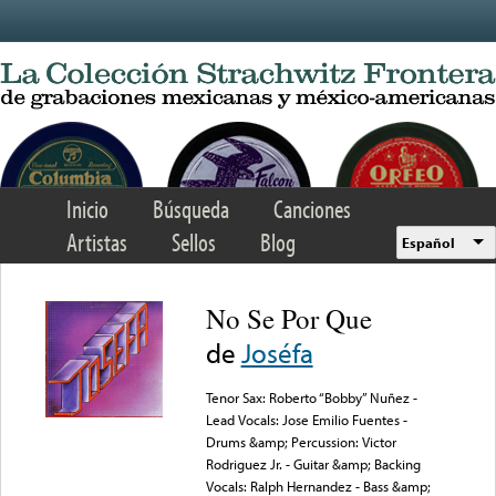
Skip to main content
Inicio
Búsqueda
Canciones
Artistas
Sellos
Blog
Español
No Se Por Que
de
Joséfa
Tenor Sax: Roberto “Bobby” Nuñez -
Lead Vocals: Jose Emilio Fuentes -
Drums &amp; Percussion: Victor
Rodriguez Jr. - Guitar &amp; Backing
Vocals: Ralph Hernandez - Bass &amp;