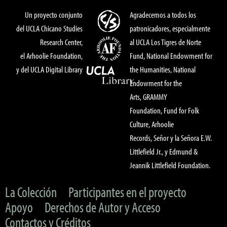
Un proyecto conjunto
Agradecemos a todos los
del UCLA Chicano Studies
patronicadores, especialmente
Research Center,
al UCLA Los Tigres de Norte
el Arhoolie Foundation,
Fund, National Endowment for
y del UCLA Digital Library
the Humanities, National
Endowment for the
Arts, GRAMMY
Foundation, Fund for Folk
Culture, Arhoolie
Records, Señor y la Señora E.W.
Littlefield Jr., y Edmund &
Jeannik Littlefield Foundation.
La Colección
Participantes en el proyecto
Apoyo
Derechos de Autor y Acceso
Contactos y Créditos