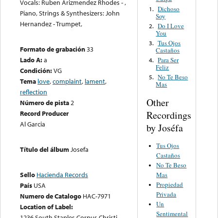
Vocals: Ruben Arizmendez Rhodes - ,
Dichoso
1.
Piano, Strings & Synthesizers: John
Soy
Hernandez - Trumpet,
Do I Love
2.
You
Tus Ojos
3.
Formato de grabación
33
Castaños
Lado A:
a
Para Ser
4.
Feliz
Condición:
VG
No Te Beso
5.
Tema
love
,
complaint
,
lament
,
Mas
reflection
Other
Número de pista
2
Recordings
Record Producer
Al Garcia
by Joséfa
Tus Ojos
Título del álbum
Josefa
Castaños
No Te Beso
Sello
Hacienda Records
Mas
Propiedad
País
USA
Privada
Numero de Catalogo
HAC-7971
Un
Location of Label:
Sentimental
1236 South Staples Corpus Christi,