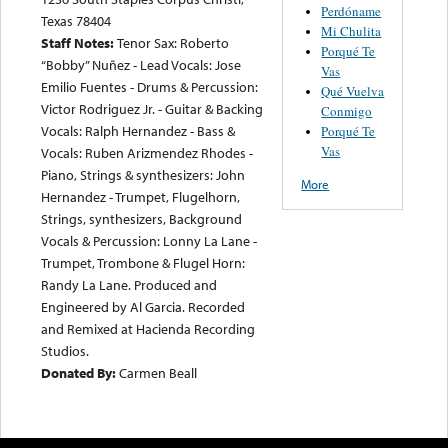
Perdóname
Texas 78404
Mi Chulita
Staff Notes:
Tenor Sax: Roberto
Porqué Te
“Bobby” Nuñez - Lead Vocals: Jose
Vas
Emilio Fuentes - Drums & Percussion:
Qué Vuelva
Victor Rodriguez Jr. - Guitar & Backing
Conmigo
Vocals: Ralph Hernandez - Bass &
Porqué Te
Vas
Vocals: Ruben Arizmendez Rhodes -
Piano, Strings & synthesizers: John
More
Hernandez - Trumpet, Flugelhorn,
Strings, synthesizers, Background
Vocals & Percussion: Lonny La Lane -
Trumpet, Trombone & Flugel Horn:
Randy La Lane. Produced and
Engineered by Al Garcia. Recorded
and Remixed at Hacienda Recording
Studios.
Donated By:
Carmen Beall