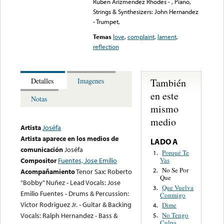
Ruben Arizmendez Rhodes - , Piano,
Strings & Synthesizers: John Hernandez
- Trumpet,
Temas
love
,
complaint
,
lament
,
reflection
También
Detalles
Imagenes
en este
Notas
mismo
medio
Artista
Joséfa
Artista aparece en los medios de
LADO A
comunicación
Joséfa
Porqué Te
1.
Vas
Compositor
Fuentes, Jose Emilio
No Se Por
2.
Acompañamiento
Tenor Sax: Roberto
Que
“Bobby” Nuñez - Lead Vocals: Jose
Que Vuelva
3.
Emilio Fuentes - Drums & Percussion:
Conmigo
Victor Rodriguez Jr. - Guitar & Backing
Dime
4.
Vocals: Ralph Hernandez - Bass &
No Tengo
5.
Culpa