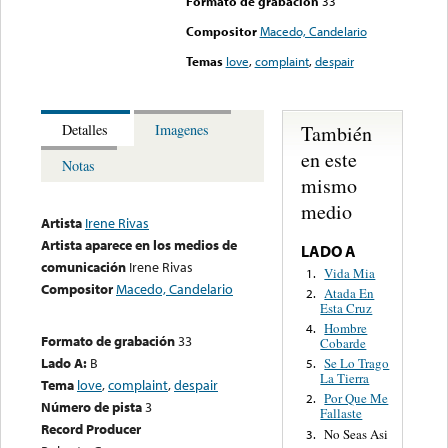
Formato de grabación
33
Compositor
Macedo, Candelario
Temas
love
,
complaint
,
despair
También
Detalles
Imagenes
en este
Notas
mismo
medio
Artista
Irene Rivas
Artista aparece en los medios de
LADO A
comunicación
Irene Rivas
Vida Mia
1.
Compositor
Macedo, Candelario
Atada En
2.
Esta Cruz
Hombre
4.
Formato de grabación
33
Cobarde
Lado A:
B
Se Lo Trago
5.
La Tierra
Tema
love
,
complaint
,
despair
Por Que Me
2.
Número de pista
3
Fallaste
Record Producer
No Seas Asi
3.