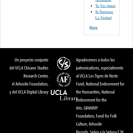
Te Vas Amor
Si Supieras
La Verdad
More
Un proyecto conjunto
Agradecemos a todos los
del UCLA Chicano Studies
patronicadores, especialmente
Research Center,
al UCLA Los Tigres de Norte
el Arhoolie Foundation,
Fund, National Endowment for
y del UCLA Digital Library
the Humanities, National
Endowment for the
Arts, GRAMMY
Foundation, Fund for Folk
Culture, Arhoolie
Records, Señor y la Señora E.W.