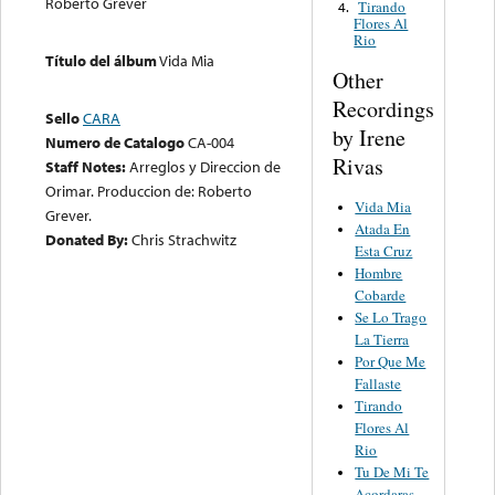
Roberto Grever
Tirando
4.
Flores Al
Rio
Título del álbum
Vida Mia
Other
Recordings
Sello
CARA
by Irene
Numero de Catalogo
CA-004
Rivas
Staff Notes:
Arreglos y Direccion de
Orimar. Produccion de: Roberto
Vida Mia
Grever.
Atada En
Donated By:
Chris Strachwitz
Esta Cruz
Hombre
Cobarde
Se Lo Trago
La Tierra
Por Que Me
Fallaste
Tirando
Flores Al
Rio
Tu De Mi Te
Acordaras