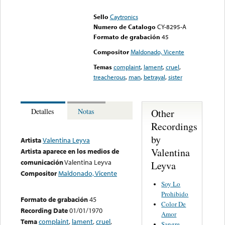
could not be played
Sello
Caytronics
Numero de Catalogo
CY-8295-A
Formato de grabación
45
Compositor
Maldonado, Vicente
Temas
complaint
,
lament
,
cruel
,
treacherous
,
man
,
betrayal
,
sister
Other
Detalles
Notas
Recordings
by
Artista
Valentina Leyva
Valentina
Artista aparece en los medios de
comunicación
Valentina Leyva
Leyva
Compositor
Maldonado, Vicente
Soy Lo
Prohibido
Formato de grabación
45
Color De
Recording Date
01/01/1970
Amor
Tema
complaint
,
lament
,
cruel
,
Sangre