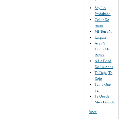
Soy Lo
Prohibido
Color De
Amor
Mi Terruño
Largate
Ases Y
Tercia De
Reyes
A La Edad
De 14 Años
Te Deje, Te
Deje
Tenia Que
Ser
Te Quede
Muy Grande
More