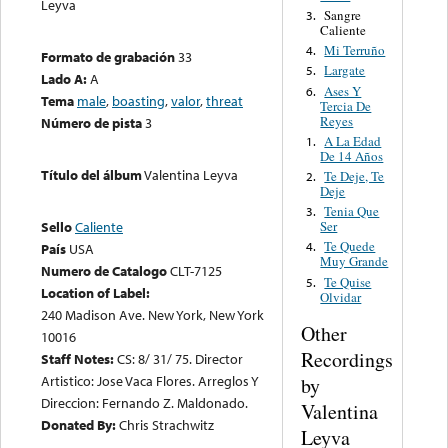
Leyva
Sangre
3.
Caliente
Mi Terruño
4.
Formato de grabación
33
Largate
5.
Lado A:
A
Ases Y
6.
Tema
male
,
boasting
,
valor
,
threat
Tercia De
Reyes
Número de pista
3
A La Edad
1.
De 14 Años
Título del álbum
Valentina Leyva
Te Deje, Te
2.
Deje
Tenia Que
3.
Ser
Sello
Caliente
Te Quede
4.
País
USA
Muy Grande
Numero de Catalogo
CLT-7125
Te Quise
5.
Location of Label:
Olvidar
240 Madison Ave. New York, New York
Other
10016
Recordings
Staff Notes:
CS: 8/ 31/ 75. Director
Artistico: Jose Vaca Flores. Arreglos Y
by
Direccion: Fernando Z. Maldonado.
Valentina
Donated By:
Chris Strachwitz
Leyva