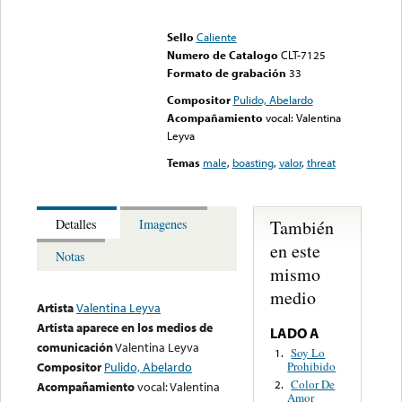
Error loading media: File
could not be played
Sello
Caliente
Numero de Catalogo
CLT-7125
Formato de grabación
33
Compositor
Pulido, Abelardo
Acompañamiento
vocal: Valentina
Leyva
Temas
male
,
boasting
,
valor
,
threat
También
Detalles
Imagenes
en este
Notas
mismo
medio
Artista
Valentina Leyva
Artista aparece en los medios de
LADO A
comunicación
Valentina Leyva
Soy Lo
1.
Prohibido
Compositor
Pulido, Abelardo
Color De
2.
Acompañamiento
vocal: Valentina
Amor