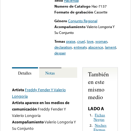
Sello
Hacienda
Numero de Catalogo
Hac-7137
Formato de grabación
Cassette
Género
Conjunto Regional
Acompañamiento
Valerio Longoria Y
Su Conjunto
Temas
praise
,
cruel
,
love
,
woman
,
declaration
,
entreaty
,
abscence
,
lament
,
despair
También
Detalles
Notas
en este
mismo
Artista
Freddy Fender Y Valerio
medio
Longoria
Artista aparece en los medios de
LADO A
comunicación
Freddy Fender Y
Fichas
1.
Valerio Longoria
Negras
Acompañamiento
Valerio Longoria Y
Noches
2.
Su Conjunto
Eternas