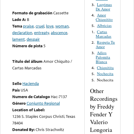
Lagrimas
3.
De Amor
Formato de grabación
Cassette
Amor
4.
Lado A:
B
Chiquitito
Albricias
Tema
praise
,
cruel
,
love
,
woman
,
5.
Cartas
1.
declaration
,
entreaty
,
abscence
,
Marcadas
lament
,
despair
Respeta Tu
2.
Número de pista
5
Amor
Adios
3.
Palomita
Título del álbum
Amor Chiquito /
Blanca
Cartas Marcadas
Chiquitita
4.
Nochecita
5.
Nochecita
5.
Sello
Hacienda
Other
País
USA
Numero de Catalogo
Hac-7137
Recordings
Género
Conjunto Regional
by Freddy
Location of Label:
Fender Y
1236 S. Staples Corpus Christi, Texas
Valerio
78404
Longoria
Donated By:
Chris Strachwitz