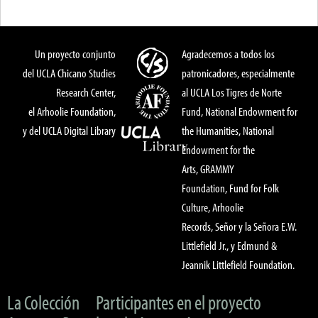
Un proyecto conjunto
Agradecemos a todos los
del UCLA Chicano Studies
patronicadores, especialmente
Research Center,
al UCLA Los Tigres de Norte
el Arhoolie Foundation,
Fund, National Endowment for
y del UCLA Digital Library
the Humanities, National
Endowment for the
Arts, GRAMMY
Foundation, Fund for Folk
Culture, Arhoolie
Records, Señor y la Señora E.W.
Littlefield Jr., y Edmund &
Jeannik Littlefield Foundation.
La Colección
Participantes en el proyecto