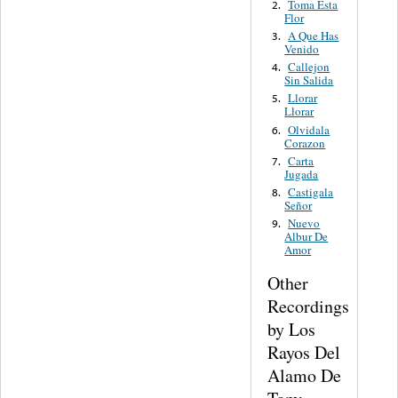
Toma Esta
2.
Flor
A Que Has
3.
Venido
Callejon
4.
Sin Salida
Llorar
5.
Llorar
Olvidala
6.
Corazon
Carta
7.
Jugada
Castigala
8.
Señor
Nuevo
9.
Albur De
Amor
Other
Recordings
by Los
Rayos Del
Alamo De