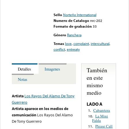
Error loading media: File
could not be played
Sello
Norteño International
Numero de Catalogo
nrc-202
Formato de grabación
33
Género
Ranchera
Temas
love
,
complaint
,
intercultural
,
conflict
,
entreaty
También
Detalles
Imagenes
en este
Notas
mismo
medio
Artista
Los Rayos Del Alamo De Tony
Guerrero
LADO A
Artista aparece en los medios de
Cabaretera
1.
comunicación
Los Rayos Del Alamo
La Mini
10.
Falda
De Tony Guerrero
Please Call
11.