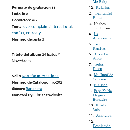
Me Baby
Formato de grabación
33
Rufalina
12.
Tierrita Del
Lado A:
a
2.
Panteon
Condición:
VG
Noches
3.
Tema
love
,
complaint
,
intercultural
,
Tenebrosas
conflict
,
entreaty
La
4.
Apasionada
Número de pista
3
Tres
5.
Ramitas
Albur De
Título del álbum
24 Exitos Y
6.
Amor
Novedades
Todos
7.
Dicen
Mi Humilde
8.
Sello
Norteño International
Corazon
Numero de Catalogo
nrc-202
El Cisne
9.
Género
Ranchera
Papa Ya No
1.
Donated By:
Chris Strachwitz
Llegues
Borracho
Rosita
10.
Vals
Ambicion
11.
12.
Desolación