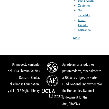
Nana Alicia
Zapichos
Sesir
Janariska
Ichan
Erandu
Kutzanda
More
Un proyecto conjunto
Agradecemos a todos los
del UCLA Chicano Studies
patronicadores, especialmente
Research Center,
al UCLA Los Tigres de Norte
el Arhoolie Foundation,
Fund, National Endowment for
y del UCLA Digital Library
the Humanities, National
Endowment for the
Arts, GRAMMY