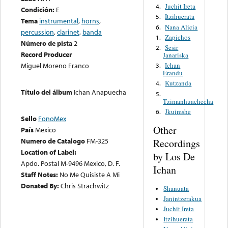
Juchit Ireta
4.
Condición:
E
Itzihuerata
5.
Tema
instrumental
,
horns
,
Nana Alicia
6.
percussion
,
clarinet
,
banda
Zapichos
1.
Número de pista
2
Sesir
2.
Record Producer
Janariska
Ichan
Miguel Moreno Franco
3.
Erandu
Kutzanda
4.
Título del álbum
Ichan Anapuecha
5.
Tzimanhuachecha
Jkuimshe
6.
Sello
FonoMex
Other
País
Mexico
Numero de Catalogo
FM-325
Recordings
Location of Label:
by Los De
Apdo. Postal M-9496 Mexico, D. F.
Ichan
Staff Notes:
No Me Quisiste A Mi
Donated By:
Chris Strachwitz
Shanuata
Janintzerakua
Juchit Ireta
Itzihuerata