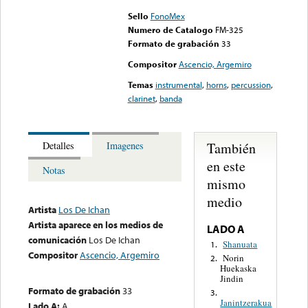
Sello
FonoMex
Numero de Catalogo
FM-325
Formato de grabación
33
Compositor
Ascencio, Argemiro
Temas
instrumental
,
horns
,
percussion
,
clarinet
,
banda
También
Detalles
Imagenes
en este
Notas
mismo
medio
Artista
Los De Ichan
Artista aparece en los medios de
LADO A
comunicación
Los De Ichan
Shanuata
1.
Compositor
Ascencio, Argemiro
Norin
2.
Huekaska
Jindin
Formato de grabación
33
3.
Janintzerakua
Lado A:
A