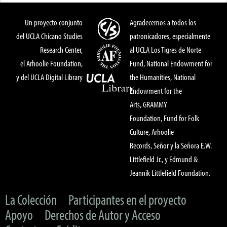
Un proyecto conjunto
Agradecemos a todos los
del UCLA Chicano Studies
patronicadores, especialmente
Research Center,
al UCLA Los Tigres de Norte
el Arhoolie Foundation,
Fund, National Endowment for
y del UCLA Digital Library
the Humanities, National
Endowment for the
Arts, GRAMMY
Foundation, Fund for Folk
Culture, Arhoolie
Records, Señor y la Señora E.W.
Littlefield Jr., y Edmund &
Jeannik Littlefield Foundation.
La Colección
Participantes en el proyecto
Apoyo
Derechos de Autor y Acceso