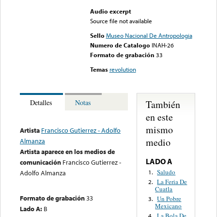
Audio excerpt
Source file not available
Sello
Museo Nacional De Antropologia
Numero de Catalogo
INAH-26
Formato de grabación
33
Temas
revolution
También
Detalles
Notas
en este
mismo
Artista
Francisco Gutierrez - Adolfo
medio
Almanza
Artista aparece en los medios de
LADO A
comunicación
Francisco Gutierrez -
Saludo
1.
Adolfo Almanza
La Feria De
2.
Cuatla
Formato de grabación
33
Un Pobre
3.
Mexicano
Lado A:
B
La Bola De
4.