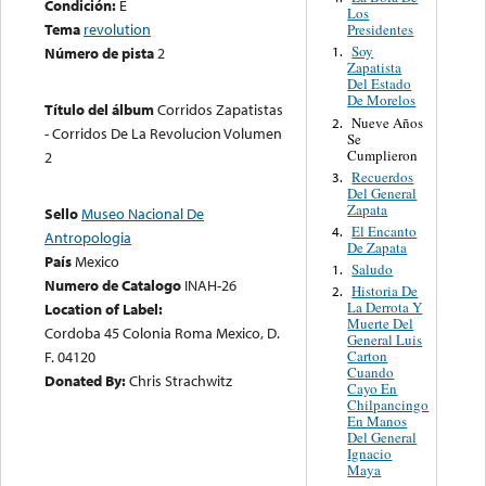
Condición:
E
Los
Tema
revolution
Presidentes
Soy
Número de pista
2
1.
Zapatista
Del Estado
De Morelos
Título del álbum
Corridos Zapatistas
Nueve Años
2.
- Corridos De La Revolucion Volumen
Se
Cumplieron
2
Recuerdos
3.
Del General
Zapata
Sello
Museo Nacional De
El Encanto
4.
Antropologia
De Zapata
País
Mexico
Saludo
1.
Numero de Catalogo
INAH-26
Historia De
2.
La Derrota Y
Location of Label:
Muerte Del
Cordoba 45 Colonia Roma Mexico, D.
General Luis
F. 04120
Carton
Cuando
Donated By:
Chris Strachwitz
Cayo En
Chilpancingo
En Manos
Del General
Ignacio
Maya