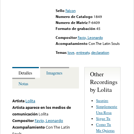
could not be played
Sello
Falcon
Numero de Catalogo
1849
Numero de Matriz
F-6409
Formato de grabación
45
Compositor
Favio, Leonardo
Acompañamiento
Con The Latin Souls
Temas
love
,
entreaty
,
declaration
Other
Detalles
Imagenes
Recordings
Notas
by Lolita
Suspiro
Artista
Lolita
Simplemente
Artista aparece en los medios de
Una Rosa
comunicación
Lolita
Sigue Tu
Compositor
Favio, Leonardo
Como Tu
Acompañamiento
Con The Latin
Me Quieras
Souls