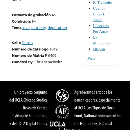
El Trenecito
Cuando
Llega El
Formato de grabación
45
Amor
Condición:
N-
LLorando
Tema
love
,
entreaty
,
declaration
Por Amor
La
Sello
Falcon
Montañesa
Suspiro
Numero de Catalogo
1849
Numero de Matriz
F-6409
More
Donated By:
Chris Strachwitz
Un proyecto conjunto
Agradecemos a todos los
del UCLA Chicano Studies
patronicadores, especialmente
Research Center,
al UCLA Los Tigres de Norte
el Arhoolie Foundation,
Fund, National Endowment for
y del UCLA Digital Library
the Humanities, National