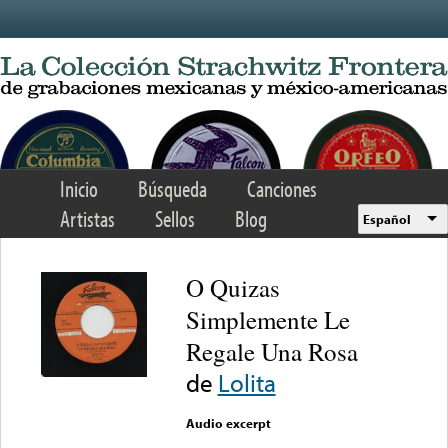
Skip to main content
Inicio
Búsqueda
Canciones
Artistas
Sellos
Blog
Español
O Quizas
Simplemente Le
Regale Una Rosa
de
Lolita
Audio excerpt
Error loading media: File