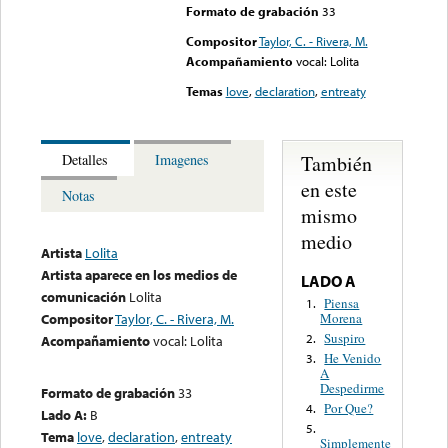
Formato de grabación
33
Compositor
Taylor, C. - Rivera, M.
Acompañamiento
vocal: Lolita
Temas
love
,
declaration
,
entreaty
También
Detalles
Imagenes
en este
Notas
mismo
medio
Artista
Lolita
Artista aparece en los medios de
LADO A
comunicación
Lolita
Piensa
1.
Morena
Compositor
Taylor, C. - Rivera, M.
Suspiro
2.
Acompañamiento
vocal: Lolita
He Venido
3.
A
Despedirme
Formato de grabación
33
Por Que?
4.
Lado A:
B
5.
Tema
love
,
declaration
,
entreaty
Simplemente