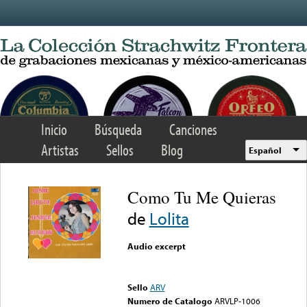
Skip to main content
Inicio
Búsqueda
Canciones
Artistas
Sellos
Blog
Español
Como Tu Me Quieras
de
Lolita
Audio excerpt
Error loading media: File
could not be played
Sello
ARV
Numero de Catalogo
ARVLP-1006