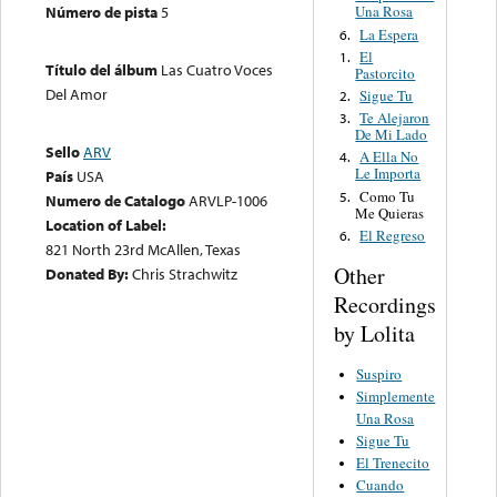
Número de pista
5
Una Rosa
La Espera
6.
El
1.
Título del álbum
Las Cuatro Voces
Pastorcito
Del Amor
Sigue Tu
2.
Te Alejaron
3.
De Mi Lado
Sello
ARV
A Ella No
4.
Le Importa
País
USA
Como Tu
5.
Numero de Catalogo
ARVLP-1006
Me Quieras
Location of Label:
El Regreso
6.
821 North 23rd McAllen, Texas
Other
Donated By:
Chris Strachwitz
Recordings
by Lolita
Suspiro
Simplemente
Una Rosa
Sigue Tu
El Trenecito
Cuando