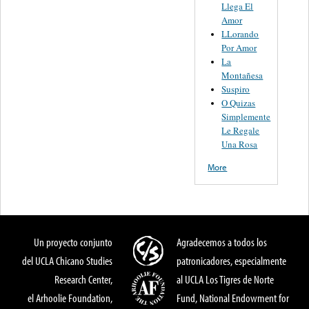
Llega El
Amor
LLorando
Por Amor
La
Montañesa
Suspiro
O Quizas
Simplemente
Le Regale
Una Rosa
More
Un proyecto conjunto
Agradecemos a todos los
del UCLA Chicano Studies
patronicadores, especialmente
Research Center,
al UCLA Los Tigres de Norte
el Arhoolie Foundation,
Fund, National Endowment for