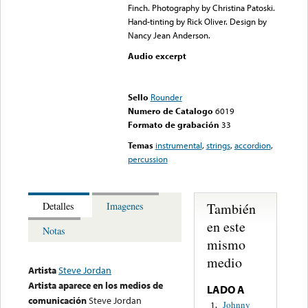
Finch. Photography by Christina Patoski.
Hand-tinting by Rick Oliver. Design by
Nancy Jean Anderson.
Audio excerpt
Error loading media: File
could not be played
Sello
Rounder
Numero de Catalogo
6019
Formato de grabación
33
Temas
instrumental
,
strings
,
accordion
,
percussion
También
Detalles
Imagenes
en este
Notas
mismo
medio
Artista
Steve Jordan
Artista aparece en los medios de
LADO A
comunicación
Steve Jordan
Johnny
1.