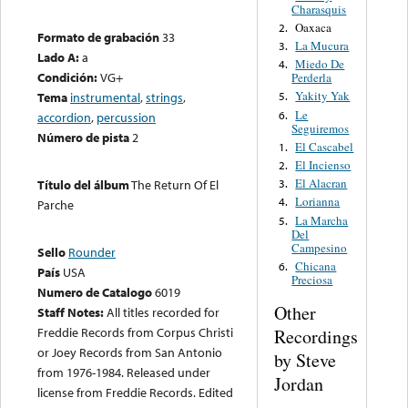
Charasquis
Oaxaca
2.
Formato de grabación
33
La Mucura
3.
Lado A:
a
Miedo De
4.
Condición:
VG+
Perderla
Yakity Yak
Tema
instrumental
,
strings
,
5.
Le
6.
accordion
,
percussion
Seguiremos
Número de pista
2
El Cascabel
1.
El Incienso
2.
El Alacran
3.
Título del álbum
The Return Of El
Lorianna
4.
Parche
La Marcha
5.
Del
Campesino
Sello
Rounder
Chicana
6.
País
USA
Preciosa
Numero de Catalogo
6019
Other
Staff Notes:
All titles recorded for
Freddie Records from Corpus Christi
Recordings
or Joey Records from San Antonio
by Steve
from 1976-1984. Released under
Jordan
license from Freddie Records. Edited