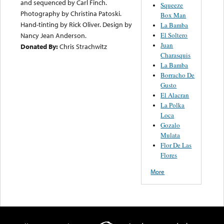
and sequenced by Carl Finch.
Squeeze
Photography by Christina Patoski.
Box Man
Hand-tinting by Rick Oliver. Design by
La Bamba
Nancy Jean Anderson.
El Soltero
Juan
Donated By:
Chris Strachwitz
Charasquis
La Bamba
Borracho De
Gusto
El Alacran
La Polka
Loca
Gozalo
Mulata
Flor De Las
Flores
More