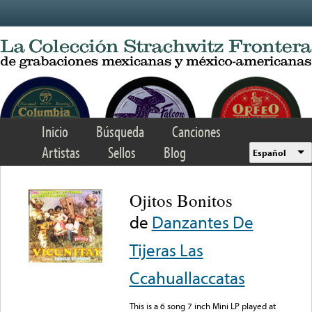
Skip to main content
Inicio
Búsqueda
Canciones
Artistas
Sellos
Blog
Español
Ojitos Bonitos
de
Danzantes De
Tijeras Las
Ccahuallaccatas
This is a 6 song 7 inch Mini LP played at