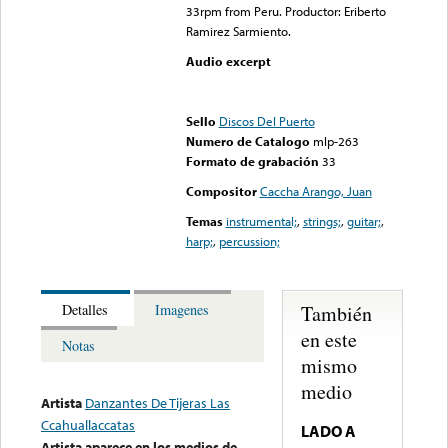
33rpm from Peru. Productor: Eriberto
Ramirez Sarmiento.
Audio excerpt
Error loading media: File
could not be played
Sello
Discos Del Puerto
Numero de Catalogo
mlp-263
Formato de grabación
33
Compositor
Caccha Arango, Juan
Temas
instrumental;
,
strings;
,
guitar;
,
harp;
,
percussion;
También
Detalles
Imagenes
en este
Notas
mismo
medio
Artista
Danzantes De Tijeras Las
Ccahuallaccatas
LADO A
Artista aparece en los medios de