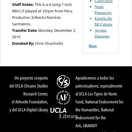
Colegialita
Staff Notes:
This is a 6 song 7 inch
Verde
Mini LP played at 33rpm from Peru.
Parquecito
Productor: Eriberto Ramirez
Estrella De
Sarmiento.
Mi Cabaña
Agonia
Transfer Date:
Monday, December 2,
Danzante
2019
Donated By:
Chris Strachwitz
More
Un proyecto conjunto
Agradecemos a todos los
del UCLA Chicano Studies
patronicadores, especialmente
Research Center,
al UCLA Los Tigres de Norte
el Arhoolie Foundation,
Fund, National Endowment for
y del UCLA Digital Library
the Humanities, National
Endowment for the
Arts, GRAMMY