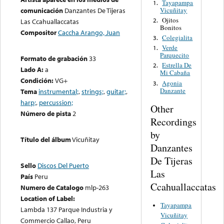
Tayapampa
1.
Vicuñitay
comunicación
Danzantes De Tijeras
Ojitos
2.
Las Ccahuallaccatas
Bonitos
Compositor
Caccha Arango, Juan
Colegialita
3.
Verde
1.
Parquecito
Formato de grabación
33
Estrella De
2.
Lado A:
a
Mi Cabaña
Condición:
VG+
Agonia
3.
Danzante
Tema
instrumental;
,
strings;
,
guitar;
,
harp;
,
percussion;
Other
Número de pista
2
Recordings
by
Título del álbum
Vicuñitay
Danzantes
De Tijeras
Sello
Discos Del Puerto
Las
País
Peru
Ccahuallaccatas
Numero de Catalogo
mlp-263
Location of Label:
Tayapampa
Lambda 137 Parque Industria y
Vicuñitay
Commercio Callao, Peru