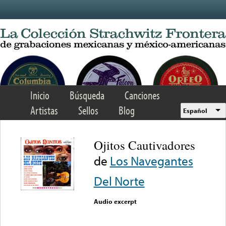
Skip to main content
Inicio
Búsqueda
Canciones
Artistas
Sellos
Blog
Español
Ojitos Cautivadores
de
Los Navegantes
Del Norte
Audio excerpt
Error loading media: File
could not be played