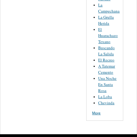
La
Campechana
La Grulla
Herida
El
Huarachazo
Texano
Buscando
La Salida
El Recreo
A Tatemar
Cemento
Una Noche
En Santa
Rosa
La Loba
Chevinda
More