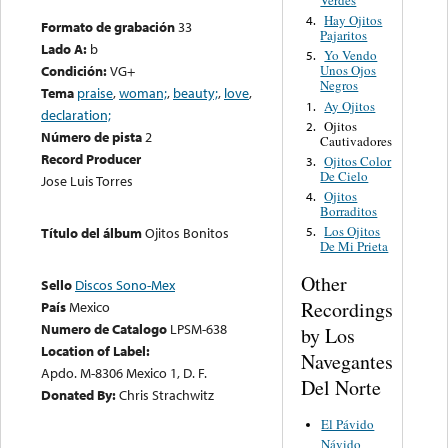
Verdes
Hay Ojitos
4.
Formato de grabación
33
Pajaritos
Lado A:
b
Yo Vendo
5.
Condición:
VG+
Unos Ojos
Negros
Tema
praise
,
woman;
,
beauty;
,
love
,
Ay Ojitos
1.
declaration;
Ojitos
2.
Número de pista
2
Cautivadores
Record Producer
Ojitos Color
3.
De Cielo
Jose Luis Torres
Ojitos
4.
Borraditos
Los Ojitos
Título del álbum
Ojitos Bonitos
5.
De Mi Prieta
Other
Sello
Discos Sono-Mex
Recordings
País
Mexico
Numero de Catalogo
LPSM-638
by Los
Location of Label:
Navegantes
Apdo. M-8306 Mexico 1, D. F.
Del Norte
Donated By:
Chris Strachwitz
El Pávido
Návido