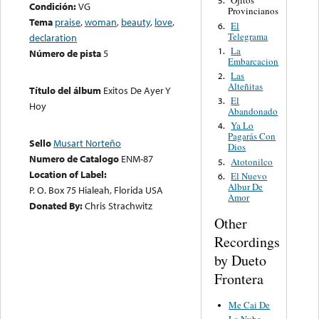
Ojitos
5.
Condición:
VG
Provincianos
Tema
praise
,
woman
,
beauty
,
love
,
El
6.
Telegrama
declaration
La
1.
Número de pista
5
Embarcacion
Las
2.
Alteñitas
Título del álbum
Exitos De Ayer Y
El
3.
Hoy
Abandonado
Ya Lo
4.
Pagarás Con
Sello
Musart Norteño
Dios
Numero de Catalogo
ENM-87
Atotonilco
5.
Location of Label:
El Nuevo
6.
Albur De
P. O. Box 75 Hialeah, Florida USA
Amor
Donated By:
Chris Strachwitz
Other
Recordings
by Dueto
Frontera
Me Cai De