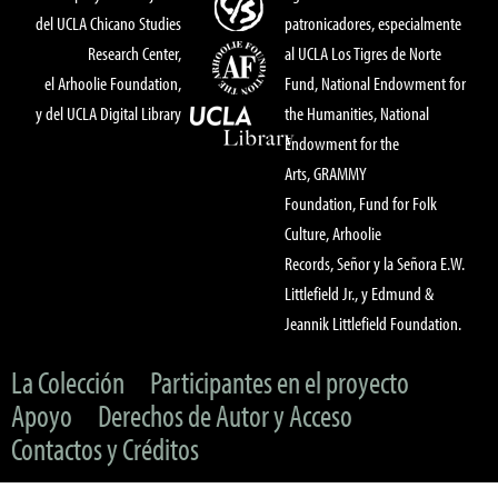
del UCLA Chicano Studies
patronicadores, especialmente
Research Center,
al UCLA Los Tigres de Norte
el Arhoolie Foundation,
Fund, National Endowment for
y del UCLA Digital Library
the Humanities, National
Endowment for the
Arts, GRAMMY
Foundation, Fund for Folk
Culture, Arhoolie
Records, Señor y la Señora E.W.
Littlefield Jr., y Edmund &
Jeannik Littlefield Foundation.
La Colección
Participantes en el proyecto
Apoyo
Derechos de Autor y Acceso
Contactos y Créditos