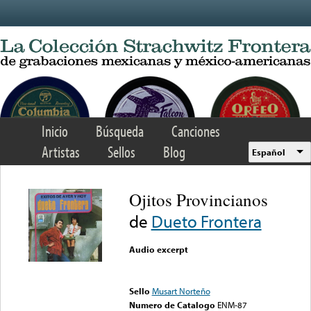
Skip to main content
Inicio
Búsqueda
Canciones
Artistas
Sellos
Blog
Español
Ojitos Provincianos
de
Dueto Frontera
Audio excerpt
Error loading media: File
could not be played
Sello
Musart Norteño
Numero de Catalogo
ENM-87