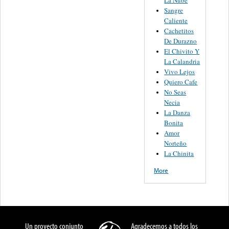
La Nube
Sangre
Caliente
Cachetitos
De Durazno
El Chivito Y
La Calandria
Vivo Lejos
Quiero Cafe
No Seas
Necia
La Danza
Bonita
Amor
Norteño
La Chinita
More
Un proyecto conjunto
Agradecemos a todos los