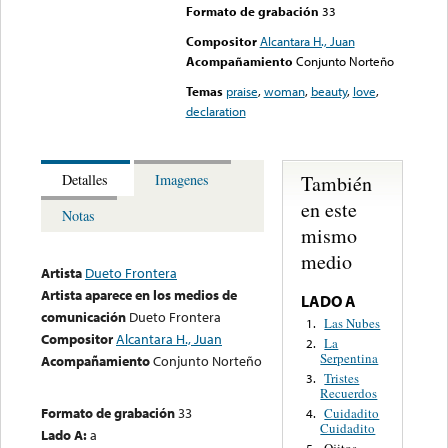
Formato de grabación
33
Compositor
Alcantara H., Juan
Acompañamiento
Conjunto Norteño
Temas
praise
,
woman
,
beauty
,
love
,
declaration
También
Detalles
Imagenes
en este
Notas
mismo
medio
Artista
Dueto Frontera
Artista aparece en los medios de
LADO A
comunicación
Dueto Frontera
Las Nubes
1.
Compositor
Alcantara H., Juan
La
2.
Serpentina
Acompañamiento
Conjunto Norteño
Tristes
3.
Recuerdos
Formato de grabación
33
Cuidadito
4.
Cuidadito
Lado A:
a