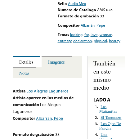
Sello
Audio Mex
Numero de Catalogo
AMK-026
Formato de grabación
33
Compositor
Albarrán, Pepe
Temas
looking
,
for
,
love
,
woman
,
entreaty
,
declaration
,
physical
,
beauty
También
Detalles
Imagenes
en este
Notas
mismo
medio
Artista
Los Alegres Laguneros
Artista aparece en los medios de
LADO A
comunicación
Los Alegres
Las
1.
Mañanitas
Laguneros
El Taconazo
2.
Compositor
Albarrán, Pepe
Los Ojos De
3.
Pancha
Formato de grabación
33
Una
4.