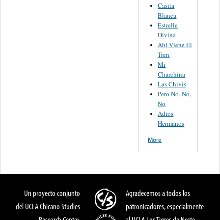
Casita
Blanca
Estrella
Divina
Ahi Viene El
Tren
Mi
Charchina
Las Chivis
Pero No, No,
No
Adios
Hermanos
More
Un proyecto conjunto
Agradecemos a todos los
del UCLA Chicano Studies
patronicadores, especialmente
Research Center,
al UCLA Los Tigres de Norte