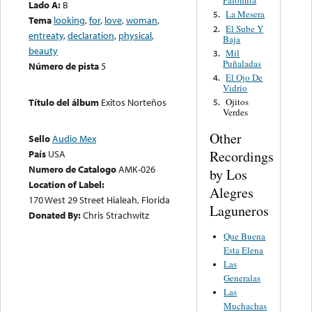
Palomita
Lado A:
B
La Mesera
5.
Tema
looking
,
for
,
love
,
woman
,
El Sube Y
2.
entreaty
,
declaration
,
physical
,
Baja
beauty
Mil
3.
Puñaladas
Número de pista
5
El Ojo De
4.
Vidrio
Ojitos
Título del álbum
Exitos Norteños
5.
Verdes
Other
Sello
Audio Mex
Recordings
País
USA
Numero de Catalogo
AMK-026
by Los
Location of Label:
Alegres
170 West 29 Street Hialeah, Florida
Laguneros
Donated By:
Chris Strachwitz
Que Buena
Esta Elena
Las
Generalas
Las
Muchachas