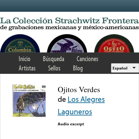
Skip to main content
Inicio
Búsqueda
Canciones
Artistas
Sellos
Blog
Español
Ojitos Verdes
de
Los Alegres
Laguneros
Audio excerpt
Error loading media: File
could not be played