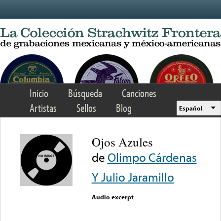
Skip to main content
Inicio
Búsqueda
Canciones
Artistas
Sellos
Blog
Español
Ojos Azules
de
Olimpo Cárdenas
Y Julio Jaramillo
Audio excerpt
Error loading media: File
could not be played