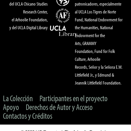
del UCLA Chicano Studies
patronicadores, especialmente
Research Center,
al UCLA Los Tigres de Norte
el Arhoolie Foundation,
Fund, National Endowment for
y del UCLA Digital Library
the Humanities, National
Endowment for the
Arts, GRAMMY
Foundation, Fund for Folk
Culture, Arhoolie
Records, Señor y la Señora E.W.
Littlefield Jr., y Edmund &
Jeannik Littlefield Foundation.
La Colección
Participantes en el proyecto
Apoyo
Derechos de Autor y Acceso
Contactos y Créditos