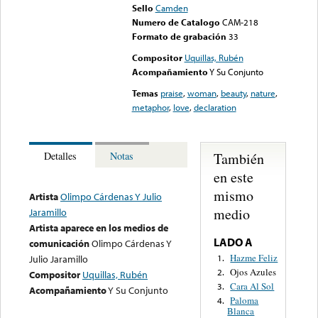
Sello
Camden
Numero de Catalogo
CAM-218
Formato de grabación
33
Compositor
Uquillas, Rubén
Acompañamiento
Y Su Conjunto
Temas
praise
,
woman
,
beauty
,
nature
,
metaphor
,
love
,
declaration
También
Detalles
Notas
en este
mismo
Artista
Olimpo Cárdenas Y Julio
medio
Jaramillo
Artista aparece en los medios de
LADO A
comunicación
Olimpo Cárdenas Y
Hazme Feliz
1.
Julio Jaramillo
Ojos Azules
2.
Compositor
Uquillas, Rubén
Cara Al Sol
3.
Acompañamiento
Y Su Conjunto
Paloma
4.
Blanca