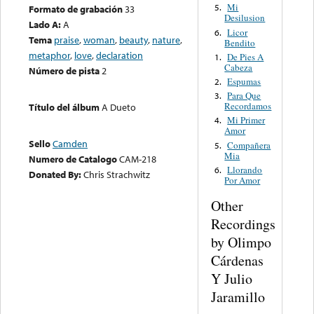
Mi
5.
Formato de grabación
33
Desilusion
Lado A:
A
Licor
6.
Tema
praise
,
woman
,
beauty
,
nature
,
Bendito
metaphor
,
love
,
declaration
De Pies A
1.
Cabeza
Número de pista
2
Espumas
2.
Para Que
3.
Recordamos
Título del álbum
A Dueto
Mi Primer
4.
Amor
Sello
Camden
Compañera
5.
Mia
Numero de Catalogo
CAM-218
Llorando
6.
Donated By:
Chris Strachwitz
Por Amor
Other
Recordings
by Olimpo
Cárdenas
Y Julio
Jaramillo