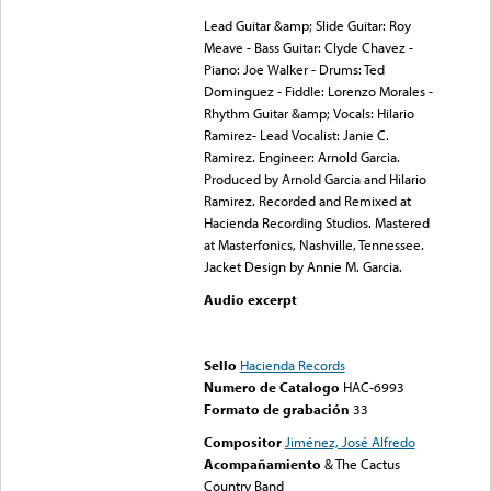
Lead Guitar &amp; Slide Guitar: Roy
Meave - Bass Guitar: Clyde Chavez -
Piano: Joe Walker - Drums: Ted
Dominguez - Fiddle: Lorenzo Morales -
Rhythm Guitar &amp; Vocals: Hilario
Ramirez- Lead Vocalist: Janie C.
Ramirez. Engineer: Arnold Garcia.
Produced by Arnold Garcia and Hilario
Ramirez. Recorded and Remixed at
Hacienda Recording Studios. Mastered
at Masterfonics, Nashville, Tennessee.
Jacket Design by Annie M. Garcia.
Audio excerpt
Error loading media: File
could not be played
Sello
Hacienda Records
Numero de Catalogo
HAC-6993
Formato de grabación
33
Compositor
Jiménez, José Alfredo
Acompañamiento
& The Cactus
Country Band