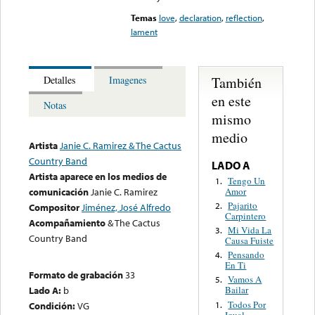
Temas
love
,
declaration
,
reflection
,
lament
También
Detalles
Imagenes
en este
Notas
mismo
medio
Artista
Janie C. Ramirez & The Cactus
Country Band
LADO A
Artista aparece en los medios de
Tengo Un
1.
Amor
comunicación
Janie C. Ramirez
Pajarito
2.
Compositor
Jiménez, José Alfredo
Carpintero
Acompañamiento
& The Cactus
Mi Vida La
3.
Country Band
Causa Fuiste
Pensando
4.
En Ti
Formato de grabación
33
Vamos A
5.
Lado A:
b
Bailar
Todos Por
1.
Condición:
VG
Igual