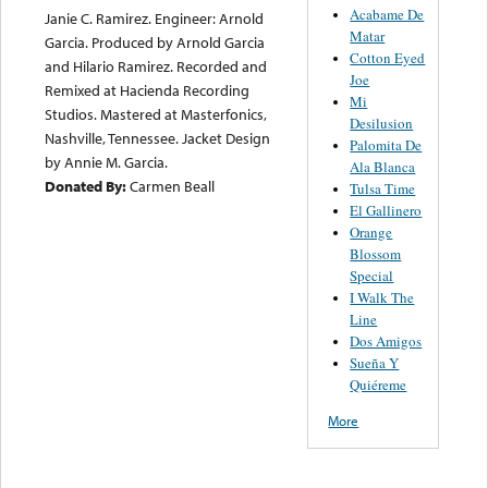
Acabame De
Janie C. Ramirez. Engineer: Arnold
Matar
Garcia. Produced by Arnold Garcia
Cotton Eyed
and Hilario Ramirez. Recorded and
Joe
Remixed at Hacienda Recording
Mi
Studios. Mastered at Masterfonics,
Desilusion
Nashville, Tennessee. Jacket Design
Palomita De
by Annie M. Garcia.
Ala Blanca
Donated By:
Carmen Beall
Tulsa Time
El Gallinero
Orange
Blossom
Special
I Walk The
Line
Dos Amigos
Sueña Y
Quiéreme
More