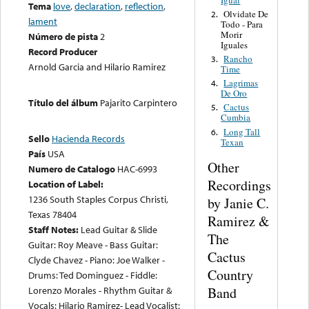
Tema
love
,
declaration
,
reflection
,
Olvidate De
2.
lament
Todo - Para
Morir
Número de pista
2
Iguales
Record Producer
Rancho
3.
Arnold Garcia and Hilario Ramirez
Time
Lagrimas
4.
De Oro
Título del álbum
Pajarito Carpintero
Cactus
5.
Cumbia
Long Tall
6.
Sello
Hacienda Records
Texan
País
USA
Other
Numero de Catalogo
HAC-6993
Recordings
Location of Label:
1236 South Staples Corpus Christi,
by Janie C.
Texas 78404
Ramirez &
Staff Notes:
Lead Guitar & Slide
The
Guitar: Roy Meave - Bass Guitar:
Cactus
Clyde Chavez - Piano: Joe Walker -
Country
Drums: Ted Dominguez - Fiddle:
Band
Lorenzo Morales - Rhythm Guitar &
Vocals: Hilario Ramirez- Lead Vocalist: