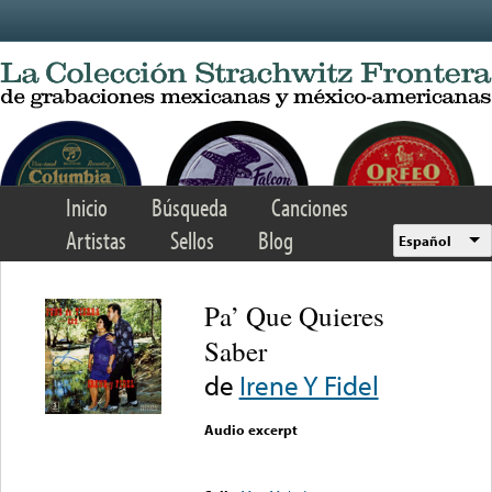
Skip to main content
Inicio
Búsqueda
Canciones
Artistas
Sellos
Blog
Español
Pa’ Que Quieres
Saber
de
Irene Y Fidel
Audio excerpt
Error loading media: File
could not be played