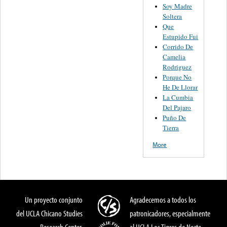
Soy Madre
Soltera
Que
Estupido Fui
Corrido De
Camelia
Rodriguez
Porque No
He De Llorar
La Cumbia
Del Pajaro
Puño De
Tierra
More
Un proyecto conjunto
Agradecemos a todos los
del UCLA Chicano Studies
patronicadores, especialmente
Research Center,
al UCLA Los Tigres de Norte