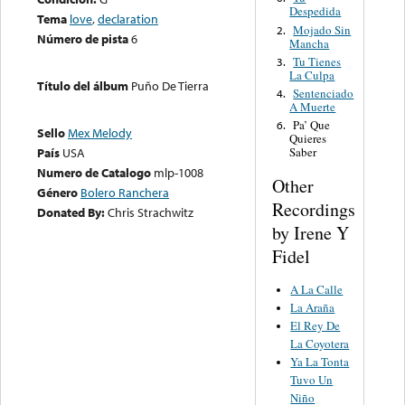
Despedida
Tema
love
,
declaration
Mojado Sin
2.
Número de pista
6
Mancha
Tu Tienes
3.
La Culpa
Título del álbum
Puño De Tierra
Sentenciado
4.
A Muerte
Pa’ Que
6.
Sello
Mex Melody
Quieres
Saber
País
USA
Numero de Catalogo
mlp-1008
Other
Género
Bolero Ranchera
Recordings
Donated By:
Chris Strachwitz
by Irene Y
Fidel
A La Calle
La Araña
El Rey De
La Coyotera
Ya La Tonta
Tuvo Un
Niño