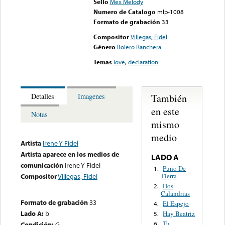
Sello
Mex Melody
Numero de Catalogo
mlp-1008
Formato de grabación
33
Compositor
Villegas, Fidel
Género
Bolero Ranchera
Temas
love
,
declaration
También
Detalles
Imagenes
en este
Notas
mismo
medio
Artista
Irene Y Fidel
Artista aparece en los medios de
LADO A
comunicación
Irene Y Fidel
Puño De
1.
Tierra
Compositor
Villegas, Fidel
Dos
2.
Calandrias
Formato de grabación
33
El Espejo
4.
Lado A:
b
Hay Beatriz
5.
Tu
Condición:
G
6.