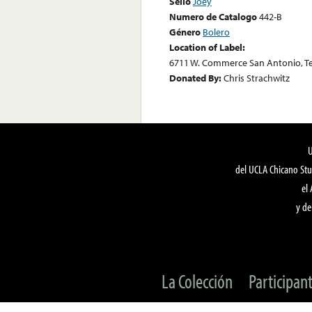
Sello
Joey
Numero de Catalogo
442-B
Género
Bolero
Location of Label:
6711 W. Commerce San Antonio, T
Donated By:
Chris Strachwitz
del UCLA Chicano Stu
el
y de
La Colección
Participan