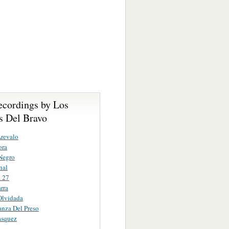
ecordings by Los
s Del Bravo
revalo
ora
Negro
nal
 27
rra
Olvidada
nza Del Preso
asquez