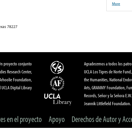
More
exas 78227
Un proyecto conjunto
Agradecemos a todos los patro
dies Research Center,
UCLA Los Tigres de Norte Fund
 Arhoolie Foundation,
the Humanities, National End
l UCLA Digital Library
Arts, GRAMMY Foundation, Fund
Records, Señor y la Señora E.W. 
Jeannik Littlefield Foundation.
tes en el proyecto
Apoyo
Derechos de Autor y Acc