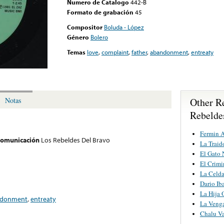
Numero de Catalogo
442-B
Formato de grabación
45
Compositor
Boluda - López
Género
Bolero
Temas
love
,
complaint
,
father
,
abandonment
,
entreaty
Other R
Notas
Rebelde
Fermin A
 comunicación
Los Rebeldes Del Bravo
La Traid
El Gato 
El Crimi
La Celda
Dario Iba
La Hija 
ndonment
,
entreaty
La Venga
Chalu V