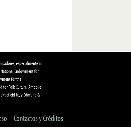
nicadores, especialmente al
, National Endowment for
owment for the
 for Folk Culture, Arhoolie
Littlefield Jr., y Edmund &
eso
Contactos y Créditos