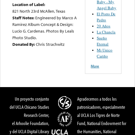
Baby - My
Location of Label:
Angel Baby
821 North 23rd McAllen, Texas
El Porro De
Staff Notes:
Engineered by Marco A
Pedro
Ramirez Album Concept & Design:
20 Años
Lucio G. Cardenas. Photos By Leals
La Chancla
Photo Studio.
Sueño
Eternal
Donated By:
Chris Strachwitz
Mi Unico
Cariño
More
Un proyecto conjunto
Agradecemos a todos los
del UCLA Chicano Studies
patronicadores, especialmente
Research Center,
al UCLA Los Tigres de Norte
el Arhoolie Foundation,
Fund, National Endowment for
y del UCLA Digital Library
the Humanities, National