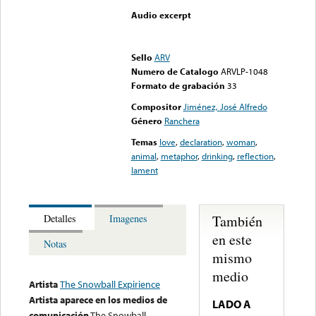
Audio excerpt
Error loading media: File
could not be played
Sello
ARV
Numero de Catalogo
ARVLP-1048
Formato de grabación
33
Compositor
Jiménez, José Alfredo
Género
Ranchera
Temas
love
,
declaration
,
woman
,
animal
,
metaphor
,
drinking
,
reflection
,
lament
También
Detalles
Imagenes
en este
Notas
mismo
medio
Artista
The Snowball Expirience
Artista aparece en los medios de
LADO A
comunicación
The Snowball