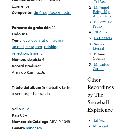
Tal Vez
1.
Expirience
Mi Angel
2.
Baby - My
Compositor
Jiménez, José Alfredo
Angel Baby
El Porro De
3.
Pedro
Formato de grabación
33
20 Años
4.
Lado A:
B
La Chancla
5.
Tema
love
,
declaration
,
woman
,
Sueño
3.
animal
,
metaphor
,
drinking
,
Eternal
reflection
,
lament
Paloma
4.
Querida
Número de pista
4
Mi Unico
5.
Record Producer
Cariño
Arnaldo Ramirez Jr.
Other
Recordings
Título del álbum
Snowball & Tacho
by The
Rivera Together Again
Snowball
Expirience
Sello
ARV
País
USA
Tal Vez
Numero de Catalogo
ARVLP-1048
Mi Angel
Género
Ranchera