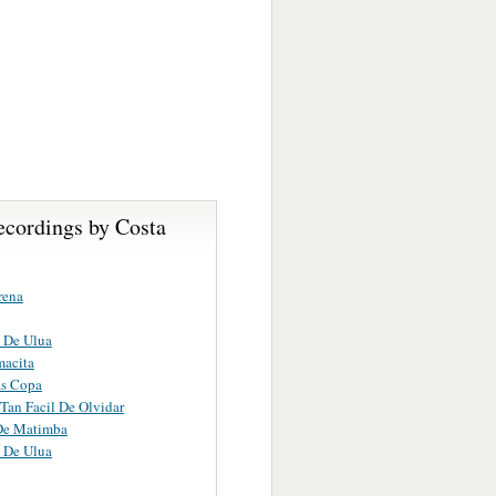
ecordings by Costa
rena
 De Ulua
acita
as Copa
Tan Facil De Olvidar
De Matimba
 De Ulua