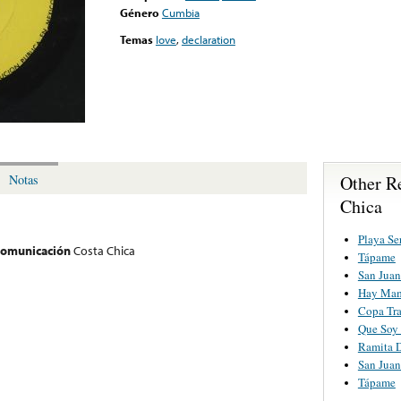
Género
Cumbia
Temas
love
,
declaration
Other R
Notas
Chica
Playa Se
 comunicación
Costa Chica
Tápame
San Juan
Hay Mam
Copa Tr
Que Soy 
Ramita 
San Juan
Tápame