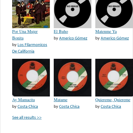
Por Una Mujer
El Buho
Matenme Ya
Bonita
by
Americo Gómez
by
Americo Gómez
by
Los Filarmonicos
De California
Ay Mamacita
Matame
Quiereme, Quiereme
by
Costa Chica
by
Costa Chica
by
Costa Chica
See all results >>