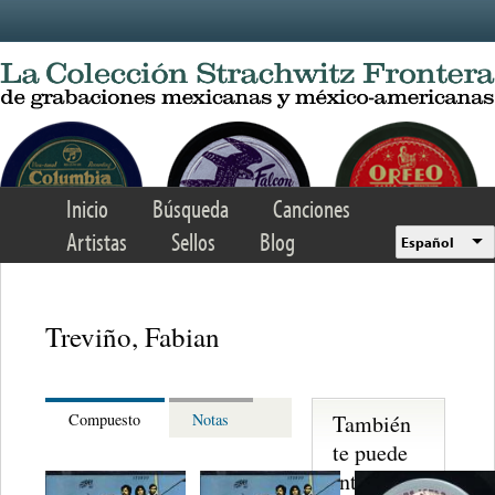
Skip to main content
Inicio
Búsqueda
Canciones
Artistas
Sellos
Blog
Español
Treviño, Fabian
También
Compuesto
Notas
te puede
interesar...