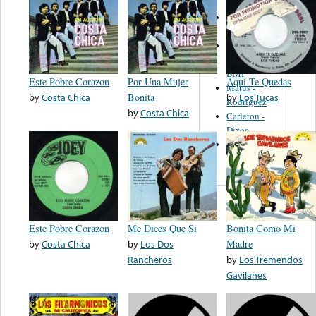
Martinez,
Felipe
Performance
Music Co.
BMI
Este Pobre Corazon
Por Una Mujer
Aqui Te Quedas
Matus -
by
Costa Chica
Bonita
by
Los Tucas
Rodriguez
by
Costa Chica
Carleton -
Dixon
Abreu -
Oliverira
Este Pobre Corazon
Me Dices Que Si
Bonita Como Mi
by
Costa Chica
by
Los Dos
Madre
Rancheros
by
Los Tremendos
Gavilanes