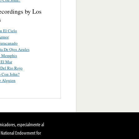
ecordings by Los
s
En El Cielo
Armor
Huracanado
ta De Ojos Azules
e Memphis
 El Mar
 Del Rio Rojo
o Con John?
 Alguien
nicadores, especialmente al
, National Endowment for