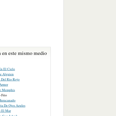
 en este mismo medio
En El Cielo
e Alguien
 Del Rio Rojo
Armor
e Memphis
 Frio
Huracanado
ita De Ojos Azules
 El Mar
o Con John?