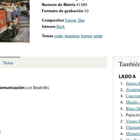
Numero de Matriz
41389
Formato de grabación
33
Compositor
Crewe, Slay
Género
Rock
Temas
male
,
boasting
,
humor
,
pride
También
Notas
LADO A
Jinetes 
1.
 comunicación
Los Beatniks
Ayudem
2.
Cancion
3.
Mucho 
4.
Blues D
5.
Papacito
1.
Viento 
2.
Chaparr
3.
e
Mirando
4.
Que Pas
5.