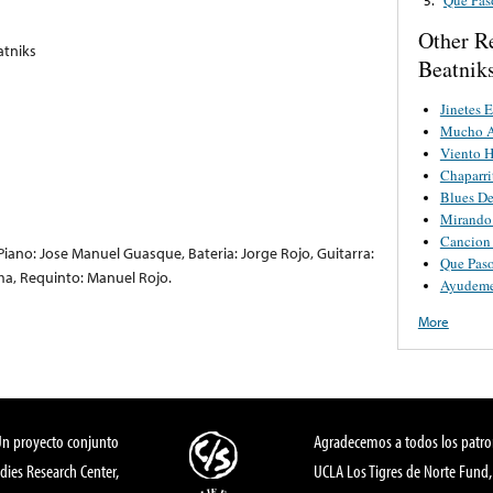
Other R
atniks
Beatnik
Jinetes 
Mucho 
Viento 
Chaparri
Blues D
Mirando
Cancion
Piano: Jose Manuel Guasque, Bateria: Jorge Rojo, Guitarra:
Que Pas
ma, Requinto: Manuel Rojo.
Ayudeme
More
Un proyecto conjunto
Agradecemos a todos los patro
dies Research Center,
UCLA Los Tigres de Norte Fund