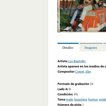
Detalles
Imagenes
Artista
Los Beatniks
Artista aparece en los medios de
Compositor
Crewe, Slay
Formato de grabación
33
Lado A:
b
Condición:
VG
Tema
male
,
boasting
,
humor
,
prid
Número de pista
1