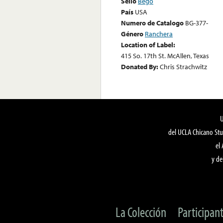
Sello
Bego
País
USA
Numero de Catalogo
BG-377-
Género
Ranchera
Location of Label:
415 So. 17th St. McAllen, Texas
Donated By:
Chris Strachwitz
del UCLA Chicano Stu
el
y de
La Colección
Participan