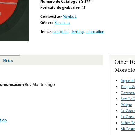
Numero de Catalogo
BG-377-
Formato de grabación
45
Compositor
Monje, J.
Género
Ranchera
Temas
complaint
,
drinking
,
consolation
Other R
Notas
Montel
Imposibl
 comunicación
Roy Montelongo
Tengo Ga
Corazonc
Sera La 
Peligro
La Cacah
La Caps
tion
Sufres P
Mi Poste