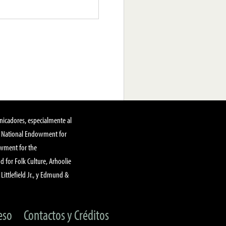
nicadores, especialmente al
, National Endowment for
owment for the
 for Folk Culture, Arhoolie
Littlefield Jr., y Edmund &
eso
Contactos y Créditos