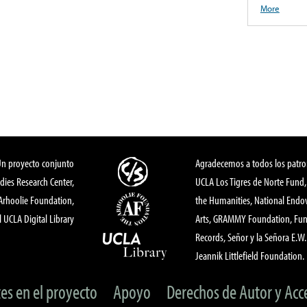
More
Un proyecto conjunto
Agradecemos a todos los patro
dies Research Center,
UCLA Los Tigres de Norte Fund
 Arhoolie Foundation,
the Humanities, National End
l UCLA Digital Library
Arts, GRAMMY Foundation, Fund
Records, Señor y la Señora E.W. 
Jeannik Littlefield Foundation.
tes en el proyecto
Apoyo
Derechos de Autor y Acc