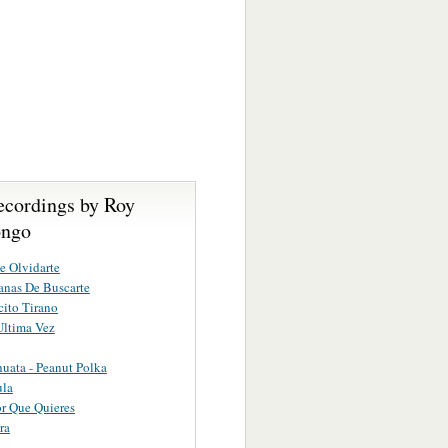
ecordings by Roy
ongo
e Olvidarte
nas De Buscarte
ito Tirano
Ultima Vez
uata - Peanut Polka
ula
or Que Quieres
ra