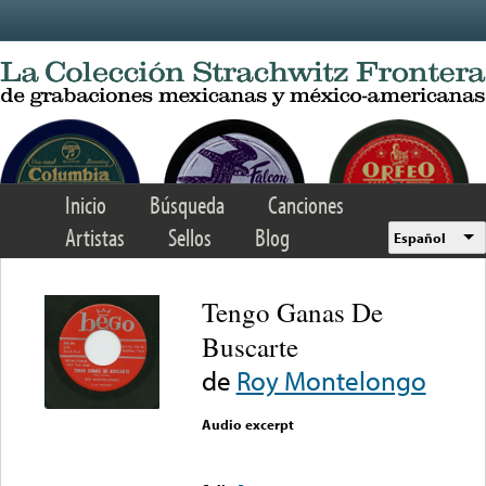
Skip to main content
Inicio
Búsqueda
Canciones
Artistas
Sellos
Blog
Español
Tengo Ganas De
Buscarte
de
Roy Montelongo
Audio excerpt
Error loading media: File
could not be played