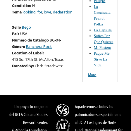
Peligro
Condición:
N
La
Tema
looking
,
for
,
love
,
declaration
Cacahuata -
Peanut
Polka
Sello
Bego
La Capsula
País
USA
Sufres Por
Numero de Catalogo
BG-04-
Que Quieres
Género
Ranchera Rock
Mi Postera
Location of Label:
Paque Me
Sirve La
415 So. 17th St. McAllen, Texas
Vida
Donated By:
Chris Strachwitz
More
Un proyecto conjunto
Agradecemos a todos los
del UCLA Chicano Studies
patronicadores, especialmente
Research Center,
al UCLA Los Tigres de Norte
el Arhoolie Foundation,
Fund, National Endowment for