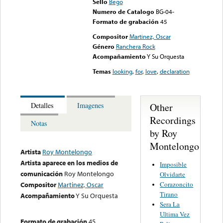
Sello
Bego
Numero de Catalogo
BG-04-
Formato de grabación
45
Compositor
Martinez, Oscar
Género
Ranchera Rock
Acompañamiento
Y Su Orquesta
Temas
looking
,
for
,
love
,
declaration
Other
Detalles
Imagenes
Recordings
Notas
by Roy
Montelongo
Artista
Roy Montelongo
Artista aparece en los medios de
Imposible
comunicación
Roy Montelongo
Olvidarte
Corazoncito
Compositor
Martinez, Oscar
Tirano
Acompañamiento
Y Su Orquesta
Sera La
Ultima Vez
Formato de grabación
45