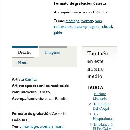
Formato de grabación
Cassette
Acompañamiento
vocal: Ramito
Temas
marriage
,
woman
,
man
,
celebration
,
boasting
,
region
,
cultural
,
pride
También
Detalles
Imagenes
en este
Notas
mismo
medio
Artista
Ramito
Artista aparece en los medios de
LADO A
comunicación
Ramito
El Niño
1.
Llorando
Acompañamiento
vocal: Ramito
Curandero
2.
Del Coqui
Formato de grabación
Cassette
La
3.
Hospitalaria
Lado A:
B
El Blanco Y
4.
Tema
marriage
,
woman
,
man
,
El De Color