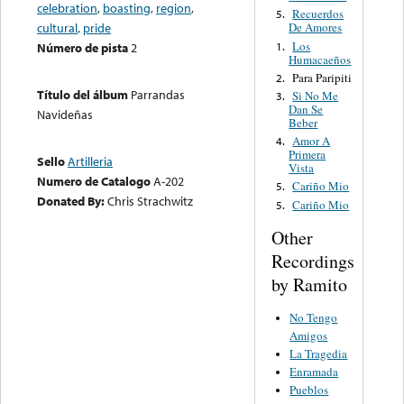
celebration
,
boasting
,
region
,
Recuerdos
5.
cultural
,
pride
De Amores
Los
1.
Número de pista
2
Humacaeños
Para Paripiti
2.
Título del álbum
Parrandas
Si No Me
3.
Dan Se
Navideñas
Beber
Amor A
4.
Primera
Sello
Artilleria
Vista
Numero de Catalogo
A-202
Cariño Mio
5.
Donated By:
Chris Strachwitz
Cariño Mio
5.
Other
Recordings
by Ramito
No Tengo
Amigos
La Tragedia
Enramada
Pueblos