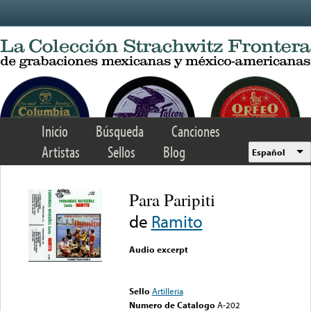
Skip to main content
Inicio
Búsqueda
Canciones
Artistas
Sellos
Blog
Español
Para Paripiti
de
Ramito
Audio excerpt
Error loading media: File
could not be played
Sello
Artilleria
Numero de Catalogo
A-202