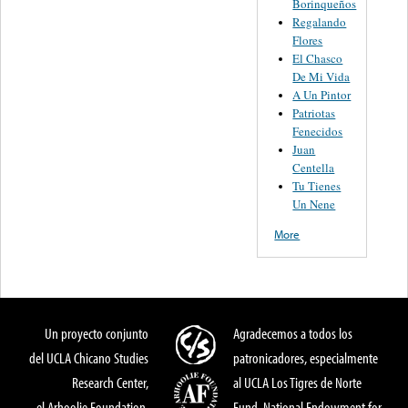
Borinqueños
Regalando
Flores
El Chasco
De Mi Vida
A Un Pintor
Patriotas
Fenecidos
Juan
Centella
Tu Tienes
Un Nene
More
Un proyecto conjunto
Agradecemos a todos los
del UCLA Chicano Studies
patronicadores, especialmente
Research Center,
al UCLA Los Tigres de Norte
el Arhoolie Foundation,
Fund, National Endowment for