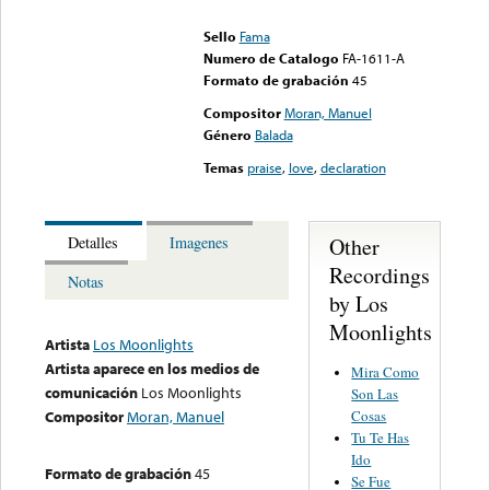
could not be played
Sello
Fama
Numero de Catalogo
FA-1611-A
Formato de grabación
45
Compositor
Moran, Manuel
Género
Balada
Temas
praise
,
love
,
declaration
Other
Detalles
Imagenes
Recordings
Notas
by Los
Moonlights
Artista
Los Moonlights
Artista aparece en los medios de
Mira Como
comunicación
Los Moonlights
Son Las
Cosas
Compositor
Moran, Manuel
Tu Te Has
Ido
Formato de grabación
45
Se Fue