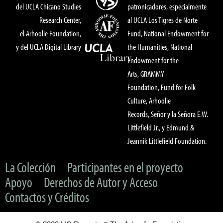
del UCLA Chicano Studies
patronicadores, especialmente
Research Center,
al UCLA Los Tigres de Norte
el Arhoolie Foundation,
Fund, National Endowment for
y del UCLA Digital Library
the Humanities, National
Endowment for the
Arts, GRAMMY
Foundation, Fund for Folk
Culture, Arhoolie
Records, Señor y la Señora E.W.
Littlefield Jr., y Edmund &
Jeannik Littlefield Foundation.
La Colección
Participantes en el proyecto
Apoyo
Derechos de Autor y Acceso
Contactos y Créditos