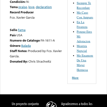
Condición:
N-
Siempre Te
Tema
praise
,
love
,
declaration
Recordare
Record Producer
Me Caso
Con Amparo
Fco. Xavier Garcia
En La
Frontera
Sello
Fama
Porque Eres
País
USA
Mi
Numero de Catalogo
FA-1611-A
Adoracion
Género
Balada
Mentira
Nupcial
Staff Notes:
Produced by Fco. Xavier
Me Enamore
Garcia.
De Una
Donated By:
Chris Strachwitz
Mujer
Hermosa
More
Un proyecto conjunto
Agradecemos a todos los