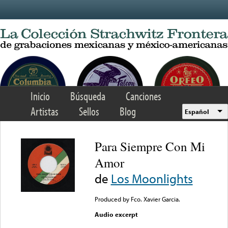
Skip to main content
Inicio
Búsqueda
Canciones
Artistas
Sellos
Blog
Español
Para Siempre Con Mi
Amor
de
Los Moonlights
Produced by Fco. Xavier Garcia.
Audio excerpt
Error loading media: File