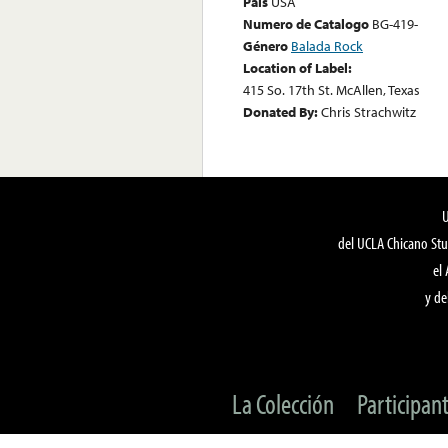
País
USA
Numero de Catalogo
BG-419-
Género
Balada Rock
Location of Label:
415 So. 17th St. McAllen, Texas
Donated By:
Chris Strachwitz
del UCLA Chicano Stu
el
y de
La Colección
Participan