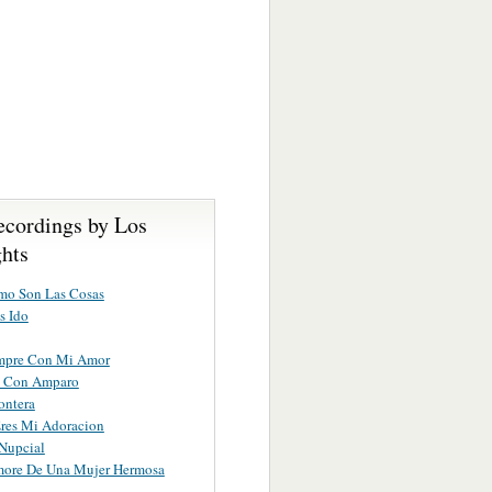
ecordings by Los
hts
mo Son Las Cosas
s Ido
empre Con Mi Amor
 Con Amparo
ontera
res Mi Adoracion
Nupcial
ore De Una Mujer Hermosa