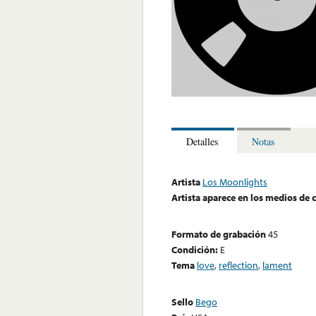
Detalles
Notas
Artista
Los Moonlights
Artista aparece en los medios de
Formato de grabación
45
Condición:
E
Tema
love
,
reflection
,
lament
Sello
Bego