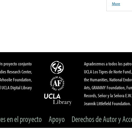
More
Un proyecto conjunto
Agradecemos a todos los patro
dies Research Center,
UCLA Los Tigres de Norte Fund
 Arhoolie Foundation,
the Humanities, National End
l UCLA Digital Library
Arts, GRAMMY Foundation, Fund
Records, Señor y la Señora E.W. 
Jeannik Littlefield Foundation.
tes en el proyecto
Apoyo
Derechos de Autor y Acc