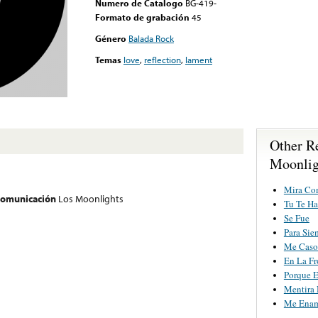
Numero de Catalogo
BG-419-
Formato de grabación
45
Género
Balada Rock
Temas
love
,
reflection
,
lament
Other R
Moonlig
Mira Co
 comunicación
Los Moonlights
Tu Te Ha
Se Fue
Para Si
Me Caso
En La Fr
Porque E
Mentira 
Me Enam