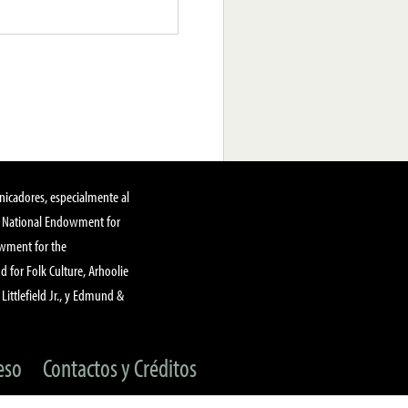
nicadores, especialmente al
, National Endowment for
owment for the
 for Folk Culture, Arhoolie
Littlefield Jr., y Edmund &
eso
Contactos y Créditos