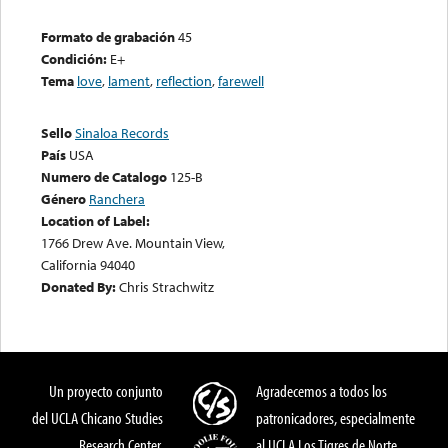
Formato de grabación
45
Condición:
E+
Tema
love
,
lament
,
reflection
,
farewell
Sello
Sinaloa Records
País
USA
Numero de Catalogo
125-B
Género
Ranchera
Location of Label:
1766 Drew Ave. Mountain View,
California 94040
Donated By:
Chris Strachwitz
Un proyecto conjunto
Agradecemos a todos los
del UCLA Chicano Studies
patronicadores, especialmente
Research Center,
al UCLA Los Tigres de Norte