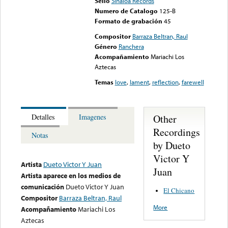
Sello
Sinaloa Records
Numero de Catalogo
125-B
Formato de grabación
45
Compositor
Barraza Beltran, Raul
Género
Ranchera
Acompañamiento
Mariachi Los
Aztecas
Temas
love
,
lament
,
reflection
,
farewell
Other
Detalles
Imagenes
Recordings
Notas
by Dueto
Victor Y
Artista
Dueto Victor Y Juan
Juan
Artista aparece en los medios de
comunicación
Dueto Victor Y Juan
El Chicano
Compositor
Barraza Beltran, Raul
More
Acompañamiento
Mariachi Los
Aztecas