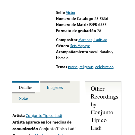
Error loading media: File
could not be played
Sello
Victor
Numero de Catalogo
23-5836
Numero de Matriz
E2FB-6535
Formato de grabación
78
Compositor
Martinez, Ladislao
Género
Seis Mapaye
Acompañamiento
vocal: Natalia y
Horacio
Temas
praise
,
religious
,
celebration
Other
Detalles
Imagenes
Recordings
Notas
by
Conjunto
Artista
Conjunto Tipico Ladi
Tipico
Artista aparece en los medios de
Ladi
comunicación
Conjunto Típico Ladí