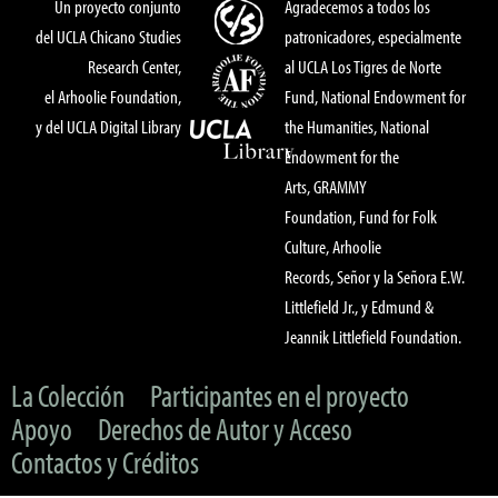
Un proyecto conjunto
Agradecemos a todos los
del UCLA Chicano Studies
patronicadores, especialmente
Research Center,
al UCLA Los Tigres de Norte
el Arhoolie Foundation,
Fund, National Endowment for
y del UCLA Digital Library
the Humanities, National
Endowment for the
Arts, GRAMMY
Foundation, Fund for Folk
Culture, Arhoolie
Records, Señor y la Señora E.W.
Littlefield Jr., y Edmund &
Jeannik Littlefield Foundation.
La Colección
Participantes en el proyecto
Apoyo
Derechos de Autor y Acceso
Contactos y Créditos