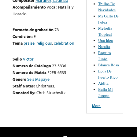
Compositor
Martinez, Ladislao
Trullas De
Acompañamiento
vocal: Natalia y
Navidades
Horacio
Mi Gallo De
Pelea
Melodia
Formato de grabación
78
Tropical
Condición:
E+
Una Idea
Tema
praise
,
religious
,
celebration
Natalia
Paquito
Junio
Sello
Victor
Blanca Rosa
Numero de Catalogo
23-5836
Ecos De
Numero de Matriz
E2FB-6535
Puerto Rico
Género
Seis Mapaye
Aidita
Staff Notes:
Christmas.
Baila Mi
Donated By:
Chris Strachwitz
Joropo
More