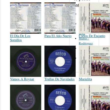
interesar...
Martinez,
Felipe
Performance
Music Co.
BMI
El Día De Los
Para El Año Nuevo
Cielos De Encanto
Matus -
Sorullos
Rodriguez
Carleton -
Dixon
Abreu -
Oliverira
Vamos A Reynar
Trullas De Navidades
Murielita