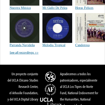
Nuestra Música
Mi Gallo De Pelea
Horas Felices
Parranda Navideña
Melodia Tropical
Candorosa
See all recordings >>
Un proyecto conjunto
Agradecemos a todos los
del UCLA Chicano Studies
patronicadores, especialmente
Research Center,
al UCLA Los Tigres de Norte
el Arhoolie Foundation,
Fund, National Endowment for
y del UCLA Digital Library
the Humanities, National