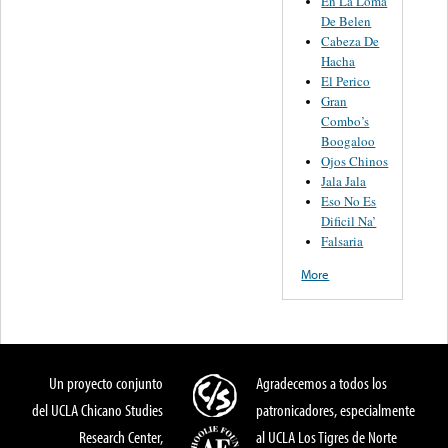
En La Loma
De Belen
Cabeza De
Hacha
El Perico
Gran
Combo’s
Boogaloo
Ojos Chinos
Jala Jala
Eso No Es
Dificil Na’
Falsaria
More
Un proyecto conjunto
Agradecemos a todos los
del UCLA Chicano Studies
patronicadores, especialmente
Research Center,
al UCLA Los Tigres de Norte