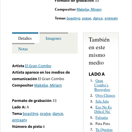
Formato de grabación
33
Compositor
Makeba, Miriam
Temas
boasting
,
praise
,
dance
,
entreaty
También
Detalles
Imagenes
en este
Notas
mismo
medio
Artista
El Gran Combo
Artista aparece en los medios de
LADO A
comunicación
El Gran Combo
Gran
1.
Combo’s
Compositor
Makeba, Miriam
Boogaloo
Ojos Chinos
2.
Formato de grabación
33
Jala Jala
3.
Lado A:
A
Eso No Es
4.
Dificil Na’
Tema
boasting
,
praise
,
dance
,
Falsaria
5.
entreaty
Pata Pata
6.
Número de pista
6
Tu Querias
7.