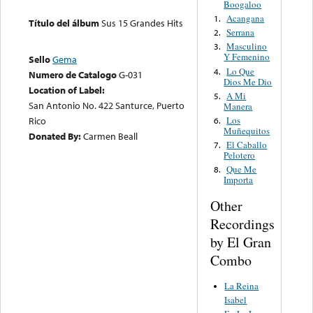
Boogaloo
Acangana
1.
Título del álbum
Sus 15 Grandes Hits
Serrana
2.
Masculino
3.
Y Femenino
Sello
Gema
Lo Que
4.
Numero de Catalogo
G-031
Dios Me Dio
Location of Label:
A Mi
5.
San Antonio No. 422 Santurce, Puerto
Manera
Los
Rico
6.
Muñequitos
Donated By:
Carmen Beall
El Caballo
7.
Pelotero
Que Me
8.
Importa
Other
Recordings
by El Gran
Combo
La Reina
Isabel