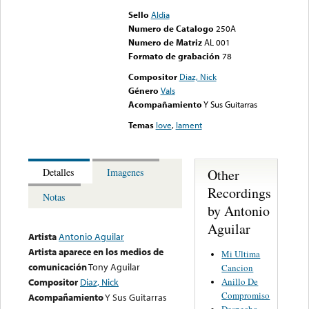
Sello
Aldia
Numero de Catalogo
250A
Numero de Matriz
AL 001
Formato de grabación
78
Compositor
Diaz, Nick
Género
Vals
Acompañamiento
Y Sus Guitarras
Temas
love
,
lament
Other
Detalles
Imagenes
Recordings
Notas
by Antonio
Aguilar
Artista
Antonio Aguilar
Artista aparece en los medios de
Mi Ultima
comunicación
Tony Aguilar
Cancion
Anillo De
Compositor
Diaz, Nick
Compromiso
Acompañamiento
Y Sus Guitarras
Despecho