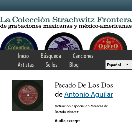
Skip to main content
Inicio
Búsqueda
Canciones
Artistas
Sellos
Blog
Español
Pecado De Los Dos
de
Antonio Aguilar
Actuacion especial en Maracas de
Bartolo Alvarez
Audio excerpt
Error loading media: File
could not be played