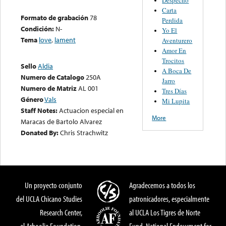
Carta
Formato de grabación
78
Perdida
Condición:
N-
Yo El
Tema
love
,
lament
Aventurero
Amor En
Trocitos
Sello
Aldia
A Boca De
Numero de Catalogo
250A
Jarro
Numero de Matriz
AL 001
Tres Días
Género
Vals
Mi Lupita
Staff Notes:
Actuacion especial en
More
Maracas de Bartolo Alvarez
Donated By:
Chris Strachwitz
Un proyecto conjunto
Agradecemos a todos los
del UCLA Chicano Studies
patronicadores, especialmente
Research Center,
al UCLA Los Tigres de Norte
el Arhoolie Foundation,
Fund, National Endowment for