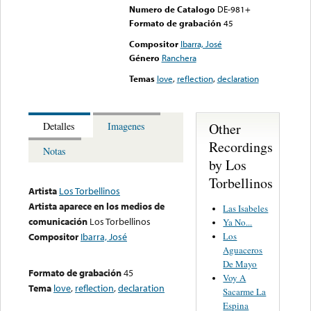
Numero de Catalogo
DE-981+
Formato de grabación
45
Compositor
Ibarra, José
Género
Ranchera
Temas
love
,
reflection
,
declaration
Other
Detalles
Imagenes
Recordings
Notas
by Los
Torbellinos
Artista
Los Torbellinos
Artista aparece en los medios de
Las Isabeles
comunicación
Los Torbellinos
Ya No...
Los
Compositor
Ibarra, José
Aguaceros
De Mayo
Formato de grabación
45
Voy A
Tema
love
,
reflection
,
declaration
Sacarme La
Espina