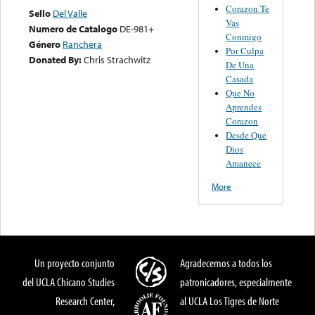
Corazon Te
Sello
Del Valle
Vas
Numero de Catalogo
DE-981+
Conmigo
Género
Ranchera
Por Culpa
Donated By:
Chris Strachwitz
De Una
Casada
Que No
Aprendes
Corazon
Desde Que
Dios
Amanece
More
Un proyecto conjunto
Agradecemos a todos los
del UCLA Chicano Studies
patronicadores, especialmente
Research Center,
al UCLA Los Tigres de Norte