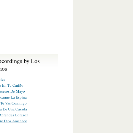
ecordings by Los
nos
eles
o En Tu Cariño
aceros De Mayo
carme La Espina
 Te Vas Conmigo
pa De Una Casada
Aprendes Corazon
ue Dios Amanece