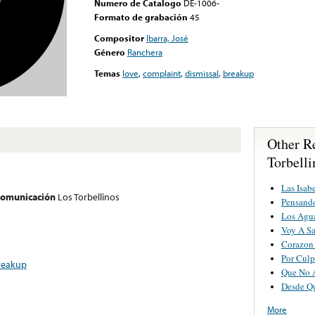
Numero de Catalogo
DE-1006-
Formato de grabación
45
Compositor
Ibarra, José
Género
Ranchera
Temas
love
,
complaint
,
dismissal
,
breakup
Other R
Torbelli
Las Isab
 comunicación
Los Torbellinos
Pensand
Los Agu
Voy A Sa
Corazon
Por Cul
reakup
Que No 
Desde Q
More