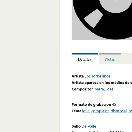
Detalles
Notas
Artista
Los Torbellinos
Artista aparece en los medios de
Compositor
Ibarra, José
Formato de grabación
45
Tema
love
,
complaint
,
dismissal
,
b
Sello
Del Valle