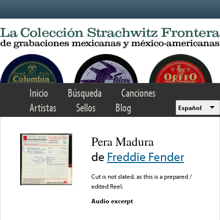
Skip to main content
Inicio
Búsqueda
Canciones
Artistas
Sellos
Blog
Español
Pera Madura
de
Freddie Fender
Cut is not slated, as this is a prepared /
edited Reel.
Audio excerpt
Error loading media: File
could not be played