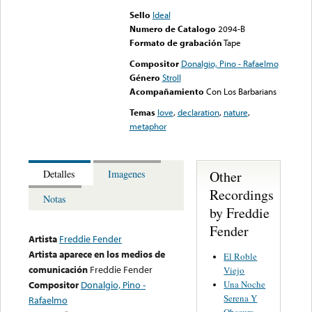
Sello
Ideal
Numero de Catalogo
2094-B
Formato de grabación
Tape
Compositor
Donalgio, Pino - Rafaelmo
Género
Stroll
Acompañamiento
Con Los Barbarians
Temas
love
,
declaration
,
nature
,
metaphor
Other
Detalles
Imagenes
Recordings
Notas
by Freddie
Fender
Artista
Freddie Fender
Artista aparece en los medios de
El Roble
comunicación
Freddie Fender
Viejo
Una Noche
Compositor
Donalgio, Pino -
Serena Y
Rafaelmo
Obscura