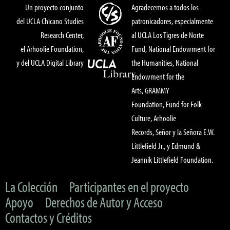
Un proyecto conjunto
Agradecemos a todos los
del UCLA Chicano Studies
patronicadores, especialmente
Research Center,
al UCLA Los Tigres de Norte
el Arhoolie Foundation,
Fund, National Endowment for
y del UCLA Digital Library
the Humanities, National
Endowment for the
Arts, GRAMMY
Foundation, Fund for Folk
Culture, Arhoolie
Records, Señor y la Señora E.W.
Littlefield Jr., y Edmund &
Jeannik Littlefield Foundation.
La Colección
Participantes en el proyecto
Apoyo
Derechos de Autor y Acceso
Contactos y Créditos