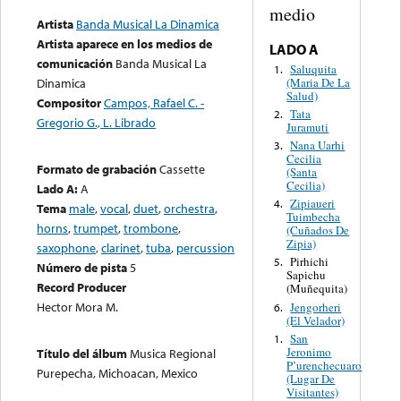
medio
Artista
Banda Musical La Dinamica
Artista aparece en los medios de
LADO A
comunicación
Banda Musical La
Saluquita
1.
(Maria De La
Dinamica
Salud)
Compositor
Campos, Rafael C. -
Tata
2.
Gregorio G., L. Librado
Juramuti
Nana Uarhi
3.
Cecilia
Formato de grabación
Cassette
(Santa
Cecilia)
Lado A:
A
Zipiaueri
4.
Tema
male
,
vocal
,
duet
,
orchestra
,
Tuimbecha
horns
,
trumpet
,
trombone
,
(Cuñados De
Zipia)
saxophone
,
clarinet
,
tuba
,
percussion
Pirhichi
5.
Número de pista
5
Sapichu
Record Producer
(Muñequita)
Hector Mora M.
Jengorheri
6.
(El Velador)
San
1.
Jeronimo
Título del álbum
Musica Regional
P’urenchecuaro
Purepecha, Michoacan, Mexico
(Lugar De
Visitantes)