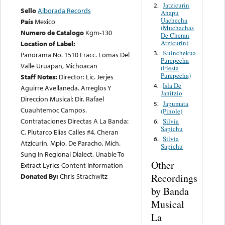
Jatzicurin
2.
Sello
Alborada Records
Anapu
Uachecha
País
Mexico
(Muchachas
Numero de Catalogo
Kgm-130
De Cheran
Atzicurin)
Location of Label:
Kuinchekua
3.
Panorama No. 1510 Fracc. Lomas Del
Purepecha
Valle Uruapan, Michoacan
(Fiesta
Purepecha)
Staff Notes:
Director: Lic. Jerjes
Isla De
4.
Aguirre Avellaneda. Arreglos Y
Janitzio
Direccion Musical: Dir. Rafael
Japumata
5.
Cuauhtemoc Campos.
(Pinole)
Contrataciones Directas A La Banda:
Silvia
6.
Sapichu
C. Plutarco Elias Calles #4. Cheran
Silvia
6.
Atzicurin, Mpio. De Paracho, Mich.
Sapichu
Sung In Regional Dialect, Unable To
Other
Extract Lyrics Content Information
Recordings
Donated By:
Chris Strachwitz
by Banda
Musical
La