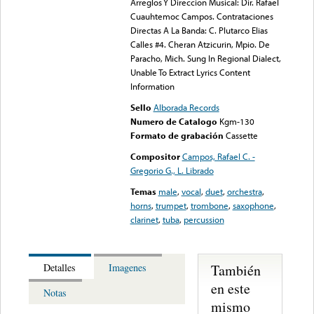
Arreglos Y Direccion Musical: Dir. Rafael
Cuauhtemoc Campos. Contrataciones
Directas A La Banda: C. Plutarco Elias
Calles #4. Cheran Atzicurin, Mpio. De
Paracho, Mich. Sung In Regional Dialect,
Unable To Extract Lyrics Content
Information
Sello
Alborada Records
Numero de Catalogo
Kgm-130
Formato de grabación
Cassette
Compositor
Campos, Rafael C. -
Gregorio G., L. Librado
Temas
male
,
vocal
,
duet
,
orchestra
,
horns
,
trumpet
,
trombone
,
saxophone
,
clarinet
,
tuba
,
percussion
También
Detalles
Imagenes
en este
Notas
mismo