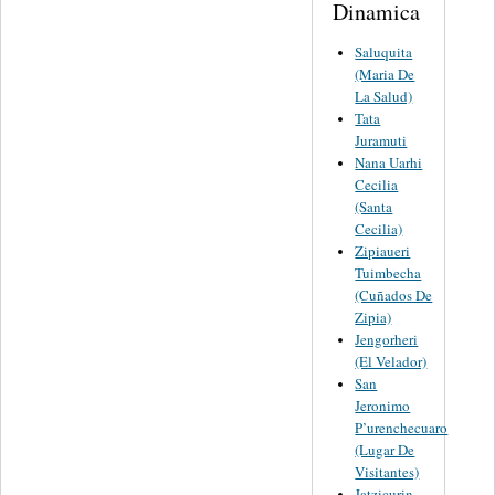
Dinamica
Saluquita
(Maria De
La Salud)
Tata
Juramuti
Nana Uarhi
Cecilia
(Santa
Cecilia)
Zipiaueri
Tuimbecha
(Cuñados De
Zipia)
Jengorheri
(El Velador)
San
Jeronimo
P’urenchecuaro
(Lugar De
Visitantes)
Jatzicurin