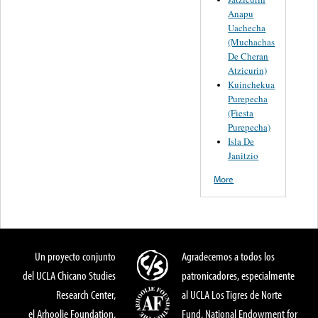
Anapu
Uachecha
(Muchachas
De Cheran
Atzicurin)
Kuinchekua
Purepecha
(Fiesta
Purepecha)
Isla De
Janitzio
More
Un proyecto conjunto
Agradecemos a todos los
del UCLA Chicano Studies
patronicadores, especialmente
Research Center,
al UCLA Los Tigres de Norte
el Arhoolie Foundation,
Fund, National Endowment for