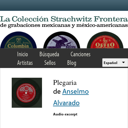
Skip to main content
Inicio
Búsqueda
Canciones
Artistas
Sellos
Blog
Español
Plegaria
de
Anselmo
Alvarado
Audio excerpt
Error loading media: File
could not be played