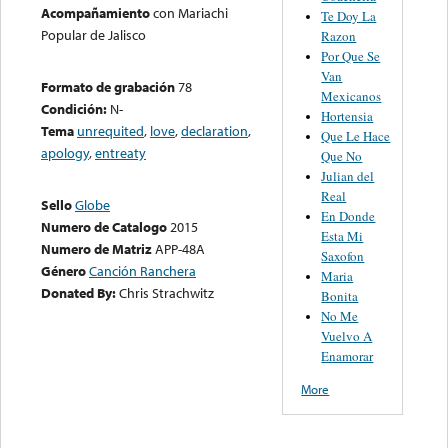
Acompañamiento
con Mariachi
Te Doy La
Popular de Jalisco
Razon
Por Que Se
Van
Formato de grabación
78
Mexicanos
Condición:
N-
Hortensia
Tema
unrequited
,
love
,
declaration
,
Que Le Hace
apology
,
entreaty
Que No
Julian del
Real
Sello
Globe
En Donde
Numero de Catalogo
2015
Esta Mi
Numero de Matriz
APP-48A
Saxofon
Género
Canción Ranchera
Maria
Donated By:
Chris Strachwitz
Bonita
No Me
Vuelvo A
Enamorar
More