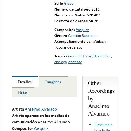
Sello
Globe
Numero de Catalogo
2015
Numero de Matriz
APP-48A
Formato de grabación
78
Compositor
Vasquez
Género
Canción Ranchera
Acompañamiento
con Mariachi
Popular de Jalisco
Temas
unrequited
,
love
,
declaration
,
apology
,
entreaty
Other
Detalles
Imagenes
Recordings
Notas
by
Anselmo
Artista
Anselmo Alvarado
Alvarado
Artista aparece en los medios de
comunicación
Anselmo Alvarado
Tragedia de
Compositor
Vasquez
Coachella