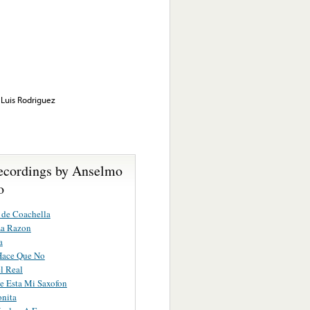
 Luis Rodriguez
ecordings by Anselmo
o
 de Coachella
La Razon
a
Hace Que No
el Real
e Esta Mi Saxofon
nita