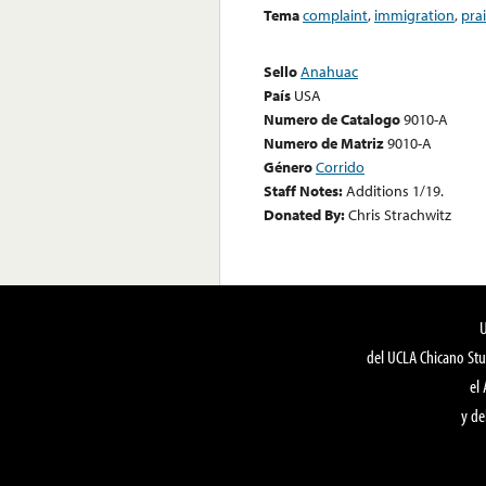
Tema
complaint
,
immigration
,
pra
Sello
Anahuac
País
USA
Numero de Catalogo
9010-A
Numero de Matriz
9010-A
Género
Corrido
Staff Notes:
Additions 1/19.
Donated By:
Chris Strachwitz
del UCLA Chicano Stu
el
y de