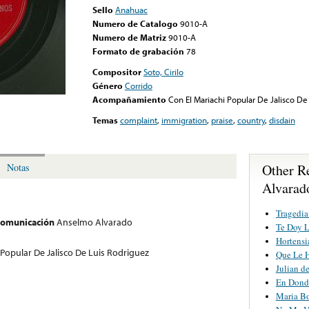
Sello
Anahuac
Numero de Catalogo
9010-A
Numero de Matriz
9010-A
Formato de grabación
78
Compositor
Soto, Cirilo
Género
Corrido
Acompañamiento
Con El Mariachi Popular De Jalisco De
Temas
complaint
,
immigration
,
praise
,
country
,
disdain
Other R
Notas
Alvarad
Tragedia
 comunicación
Anselmo Alvarado
Te Doy 
Hortensi
 Popular De Jalisco De Luis Rodriguez
Que Le 
Julian d
En Dond
Maria Bo