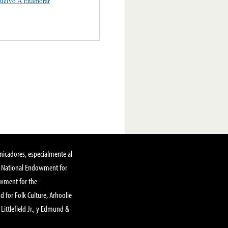
uelvo A Enamorar
nicadores, especialmente al
, National Endowment for
owment for the
 for Folk Culture, Arhoolie
Littlefield Jr., y Edmund &