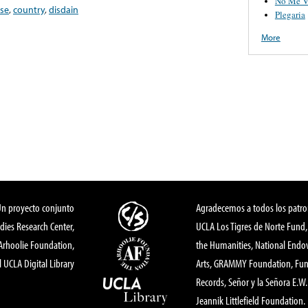
No Me V
ise
,
country
,
disdain
Plegaria
More
Un proyecto conjunto
Agradecemos a todos los patro
dies Research Center,
UCLA Los Tigres de Norte Fund
 Arhoolie Foundation,
the Humanities, National End
l UCLA Digital Library
Arts, GRAMMY Foundation, Fund
Records, Señor y la Señora E.W. 
Jeannik Littlefield Foundation.