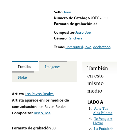
Error loading media: File
could not be played
Sello
Joey
Numero de Catalogo
JOEY-2050
Formato de grabación
33
Compositor
Jasso, Joe
Género
Ranchera
Temas
unrequited
,
love
,
declaration
También
Detalles
Imagenes
en este
Notas
mismo
medio
Artista
Los Pavos Reales
Artista aparece en los medios de
LADO A
comunicación
Los Pavos Reales
Abre Tus
3.
Alas Paloma
Compositor
Jasso, Joe
Te Vengo A
4.
Llevar
Formato de grabación
33
La Puñalada
2.