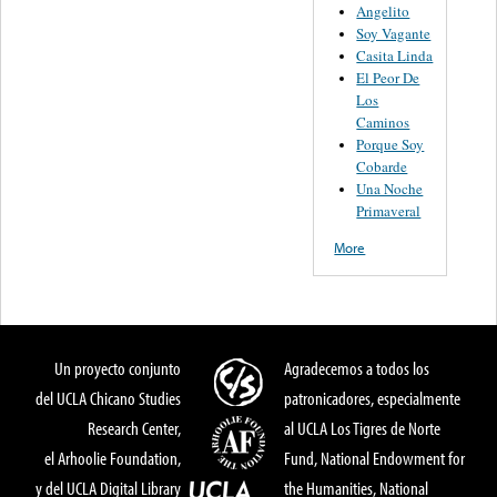
Angelito
Soy Vagante
Casita Linda
El Peor De
Los
Caminos
Porque Soy
Cobarde
Una Noche
Primaveral
More
Un proyecto conjunto
Agradecemos a todos los
del UCLA Chicano Studies
patronicadores, especialmente
Research Center,
al UCLA Los Tigres de Norte
el Arhoolie Foundation,
Fund, National Endowment for
y del UCLA Digital Library
the Humanities, National