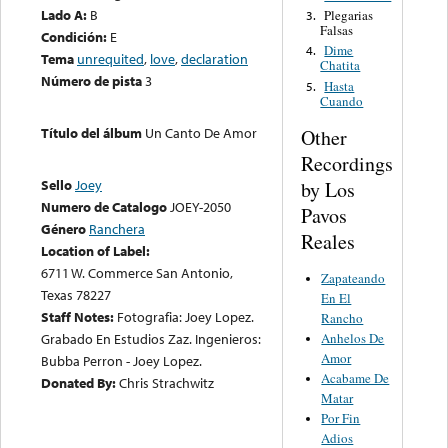
Lado A:
B
Plegarias
3.
Falsas
Condición:
E
Dime
4.
Tema
unrequited
,
love
,
declaration
Chatita
Número de pista
3
Hasta
5.
Cuando
Título del álbum
Un Canto De Amor
Other
Recordings
Sello
Joey
by Los
Numero de Catalogo
JOEY-2050
Pavos
Género
Ranchera
Reales
Location of Label:
6711 W. Commerce San Antonio,
Zapateando
Texas 78227
En El
Staff Notes:
Fotografia: Joey Lopez.
Rancho
Anhelos De
Grabado En Estudios Zaz. Ingenieros:
Amor
Bubba Perron - Joey Lopez.
Acabame De
Donated By:
Chris Strachwitz
Matar
Por Fin
Adios