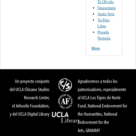
Te Olvido
Guasumara
Anda Vete
Ya Eres
Libre
Posada
Norteña
More
Un proyecto conjunto
Agradecemos a todos los
del UCLA Chicano Studies
patronicadores, especialmente
Research Center,
al UCLA Los Tigres de Norte
el Arhoolie Foundation,
Fund, National Endowment for
y del UCLA Digital Library
the Humanities, National
Endowment for the
Arts, GRAMMY