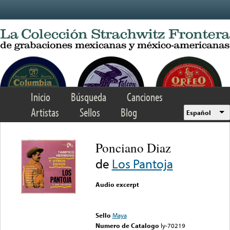
Skip to main content
Inicio
Búsqueda
Canciones
Artistas
Sellos
Blog
Español
Ponciano Diaz
de
Los Pantoja
Audio excerpt
Error loading media: File
could not be played
Sello
Maya
Numero de Catalogo
ly-70219