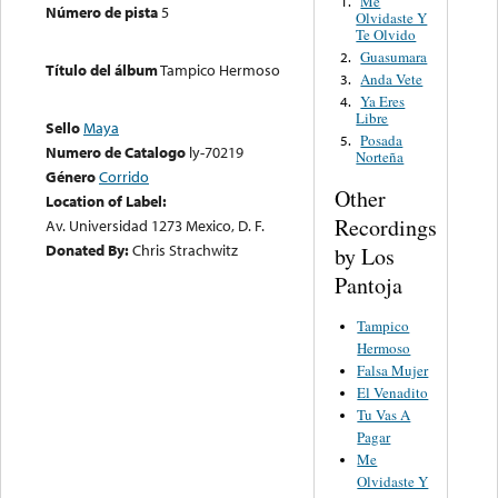
Me
1.
Número de pista
5
Olvidaste Y
Te Olvido
Guasumara
2.
Título del álbum
Tampico Hermoso
Anda Vete
3.
Ya Eres
4.
Libre
Sello
Maya
Posada
5.
Numero de Catalogo
ly-70219
Norteña
Género
Corrido
Other
Location of Label:
Recordings
Av. Universidad 1273 Mexico, D. F.
Donated By:
Chris Strachwitz
by Los
Pantoja
Tampico
Hermoso
Falsa Mujer
El Venadito
Tu Vas A
Pagar
Me
Olvidaste Y