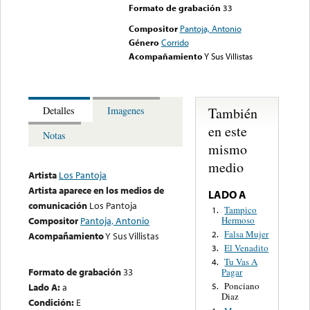
Formato de grabación
33
Compositor
Pantoja, Antonio
Género
Corrido
Acompañamiento
Y Sus Villistas
También
Detalles
Imagenes
en este
Notas
mismo
medio
Artista
Los Pantoja
Artista aparece en los medios de
LADO A
comunicación
Los Pantoja
Tampico
1.
Hermoso
Compositor
Pantoja, Antonio
Falsa Mujer
2.
Acompañamiento
Y Sus Villistas
El Venadito
3.
Tu Vas A
4.
Formato de grabación
33
Pagar
Ponciano
Lado A:
a
5.
Diaz
Condición:
E