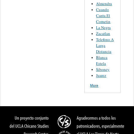
Almendra
Cuando
Canta El
Cornetin
La Negra
Zacatlan
Telefono A
Larga
Distancia
Blanca
Estela
Siboney
Juarez
More
Un proyecto conjunto
Agradecemos a todos los
del UCLA Chicano Studies
patronicadores, especialmente
Research Center,
al UCLA Los Tigres de Norte