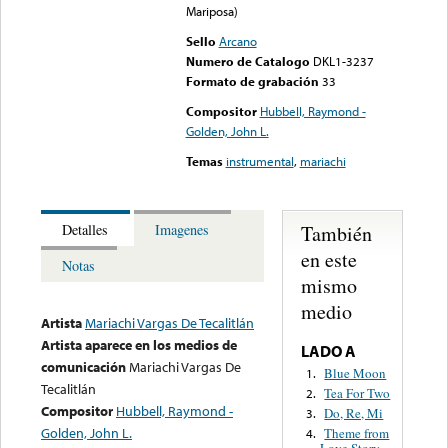
Mariposa)
Sello
Arcano
Numero de Catalogo
DKL1-3237
Formato de grabación
33
Compositor
Hubbell, Raymond -
Golden, John L.
Temas
instrumental
,
mariachi
También
Detalles
Imagenes
en este
Notas
mismo
medio
Artista
Mariachi Vargas De Tecalitlán
Artista aparece en los medios de
LADO A
comunicación
Mariachi Vargas De
Blue Moon
1.
Tecalitlán
Tea For Two
2.
Compositor
Hubbell, Raymond -
Do, Re, Mi
3.
Golden, John L.
Theme from
4.