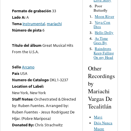
Love Story
Poor
6.
Butterfly
Formato de grabación
33
Moon River
1.
Lado A:
A
Vaya Con
2.
Tema
instrumental
,
mariachi
Dios
Número de pista
6
Hello Dolly
3.
As Time
4.
Goes By
Título del álbum
Great Musical Hits
Raindrops
5.
From the U.S.A.
Keep Falling
On my Head
Sello
Arcano
Other
País
USA
Recordings
Numero de Catalogo
DKL1-3237
by
Location of Label:
Mariachi
New York, New York
Vargas De
Staff Notes:
Orchestrated & Directed
Tecalitlán
by: Ruben Fuentes. Arranged by:
Ruben Fuentes - Jesus Rodriguez De
Mavi
Hijar. (Pobre Mariposa)
Diós Nunca
Donated By:
Chris Strachwitz
Muere