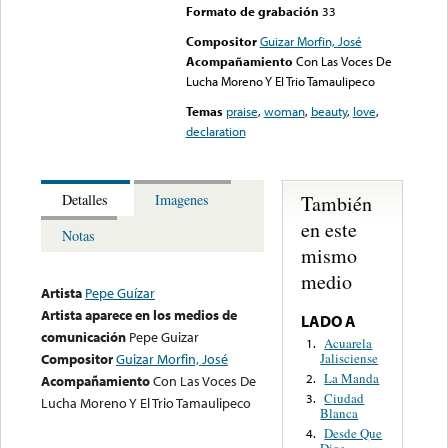
Formato de grabación
33
Compositor
Guizar Morfin, José
Acompañamiento
Con Las Voces De
Lucha Moreno Y El Trio Tamaulipeco
Temas
praise
,
woman
,
beauty
,
love
,
declaration
También
Detalles
Imagenes
en este
Notas
mismo
medio
Artista
Pepe Guízar
Artista aparece en los medios de
LADO A
comunicación
Pepe Guizar
Acuarela
1.
Jalisciense
Compositor
Guizar Morfin, José
La Manda
2.
Acompañamiento
Con Las Voces De
Ciudad
3.
Lucha Moreno Y El Trio Tamaulipeco
Blanca
Desde Que
4.