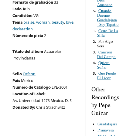
Dios
Formato de grabación
33
Amanece
Lado A:
b
Cuando
5.
Condición:
VG
Duerme
Guadalajara
Tema
praise
,
woman
,
beauty
,
love
,
- Soy Tapatio
declaration
Cerro De La
1.
Silla
Número de pista
2
Por Algo
2.
Sera
Título del álbum
Acuarelas
Canción
3.
Del Campo
Provincianas
Quiero
4.
Soñar
Que Puede
Sello
Orfeon
5.
El Licor
País
Mexico
Numero de Catalogo
LPE-3001
Other
Location of Label:
Recordings
Av. Universidad 1273 Mexico, D. F.
by Pepe
Donated By:
Chris Strachwitz
Guízar
Guadalajara
Primavera