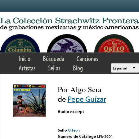
Skip to main content
Inicio
Búsqueda
Canciones
Artistas
Sellos
Blog
Español
Por Algo Sera
de
Pepe Guízar
Audio excerpt
Error loading media: File
could not be played
Sello
Orfeon
Numero de Catalogo
LPE-3001