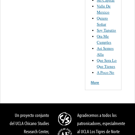
Mi Capital
Valle De
Mexico
Quiero
Soñar
Soy Tapatio
Ora Me
Cumples
Asi Semos
Alla
Que Sera Lo
Que Tienes
A Poco No
More
Un proyecto conjunto
Agradecemos a todos los
del UCLA Chicano Studies
patronicadores, especialmente
Research Center,
al UCLA Los Tigres de Norte