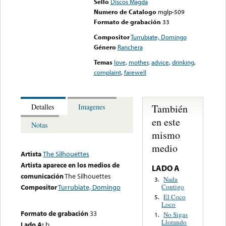
Sello
Discos Magda
Numero de Catalogo
mglp-509
Formato de grabación
33
Compositor
Turrubiate, Domingo
Género
Ranchera
Temas
love
,
mother
,
advice
,
drinking
,
complaint
,
farewell
También
Detalles
Imagenes
en este
Notas
mismo
medio
Artista
The Silhouettes
Artista aparece en los medios de
LADO A
comunicación
The Silhouettes
Nada
3.
Contigo
Compositor
Turrubiate, Domingo
El Coco
5.
Loco
Formato de grabación
33
No Sigas
1.
Llorando
Lado A:
b