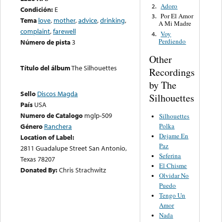
Adoro
2.
Condición:
E
Por El Amor
3.
Tema
love
,
mother
,
advice
,
drinking
,
A Mi Madre
complaint
,
farewell
Voy
4.
Perdiendo
Número de pista
3
Other
Título del álbum
The Silhouettes
Recordings
by The
Sello
Discos Magda
Silhouettes
País
USA
Numero de Catalogo
mglp-509
Silhouettes
Polka
Género
Ranchera
Dejame En
Location of Label:
Paz
2811 Guadalupe Street San Antonio,
Seferina
Texas 78207
El Chisme
Donated By:
Chris Strachwitz
Olvidar No
Puedo
Tengo Un
Amor
Nada