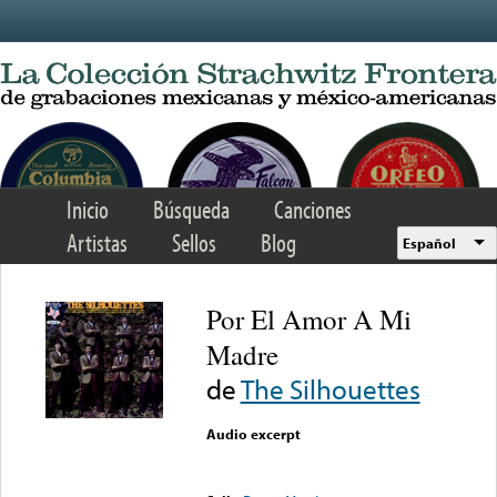
Skip to main content
Inicio
Búsqueda
Canciones
Artistas
Sellos
Blog
Español
Por El Amor A Mi
Madre
de
The Silhouettes
Audio excerpt
Error loading media: File
could not be played