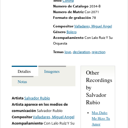
Sello
Corona
Numero de Catalogo
2034-B
Numero de Matriz
Cor-2071
Formato de grabación
78
Compositor
Valladares, Miguel Angel
Género
Bolero
Acompañamiento
Con Lalo Ruiz Y Su
Orquesta
Temas
love
,
declaration
,
rejection
Other
Detalles
Imagenes
Recordings
Notas
by
Salvador
Artista
Salvador Rubio
Rubio
Artista aparece en los medios de
comunicación
Salvador Rubio
Mas Daño
Compositor
Valladares, Miguel Angel
Me Hizo Tu
Acompañamiento
Con Lalo Ruiz Y Su
Amor