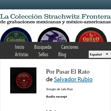
Skip to main content
Inicio
Búsqueda
Canciones
Artistas
Sellos
Blog
Español
Por Pasar El Rato
de
Salvador Rubio
Arreglo de Lalo Ruiz
Audio excerpt
Error loading media: File
could not be played