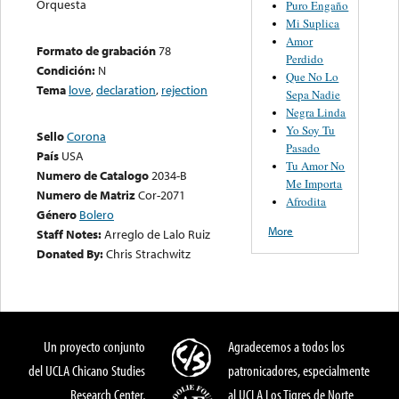
Orquesta
Puro Engaño
Mi Suplica
Amor
Formato de grabación
78
Perdido
Condición:
N
Que No Lo
Tema
love
,
declaration
,
rejection
Sepa Nadie
Negra Linda
Yo Soy Tu
Sello
Corona
Pasado
País
USA
Tu Amor No
Numero de Catalogo
2034-B
Me Importa
Numero de Matriz
Cor-2071
Afrodita
Género
Bolero
More
Staff Notes:
Arreglo de Lalo Ruiz
Donated By:
Chris Strachwitz
Un proyecto conjunto
Agradecemos a todos los
del UCLA Chicano Studies
patronicadores, especialmente
Research Center,
al UCLA Los Tigres de Norte