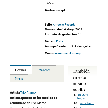
10229.
Audio excerpt
Error loading media: File
could not be played
Sello
Arhoolie Records
Numero de Catalogo
7018
Formato de grabación
CD
Género
Polka
Acompañamiento
2 violins, guitar
Temas
instrumental
,
strings
También
Detalles
Imagenes
en este
Notas
mismo
medio
Artista
Trio Alamo
El Gato
1.
Artista aparece en los medios de
Negro
comunicación
Trio Alamo
Anhelando
10.
La
11.