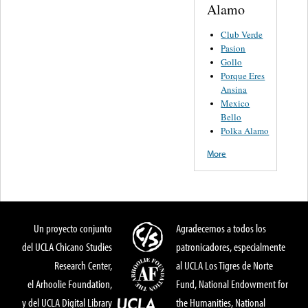
Alamo
Club Verde
Pasion
Gollo
Porque Eres
Ansina
Mexico
Bello
Polka Alamo
More
Un proyecto conjunto
Agradecemos a todos los
del UCLA Chicano Studies
patronicadores, especialmente
Research Center,
al UCLA Los Tigres de Norte
el Arhoolie Foundation,
Fund, National Endowment for
y del UCLA Digital Library
the Humanities, National