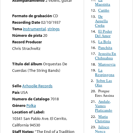
Acompañamiento
2 violins, guitar
Maestrita
Cariño
12.
Formato de grabación
CD
De
13.
Aquella
Recording Date
02/10/1937
Creña
Tema
instrumental
,
strings
El Poder
14.
Número de pista
20
Del Amor
La Bola
Record Producer
15.
Panchita
16.
Chris Strachwitz
Jesusita En
17.
Chihuahua
Título del álbum
Orquestas De
Marosovia
18.
La
Cuerdas (The String Bands)
19.
Respingona
Sobre Las
2.
Olas
Sello
Arhoolie Records
Porque
20.
País
USA
Eres Ansina
Numero de Catalogo
7018
Andale,
21.
Género
Polka
Vamos
Platicando
Location of Label:
Maria
22.
10341 San Pablo Ave. El Cerrito,
Christina
California 94530
Jalisco
23.
Nunca
Staff Notes:
“The End of a Tradition