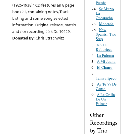
Pierde
(1926-1938)”. CD features an 8 page
Se Murio
24.
booklet, containing notes, Track
La
Cucaracha
Listing and some song selected
Montaña
25.
information. Original release, matrix
New
26.
and / or recording #(s): De 10229.
Spanish Two
Donated By:
Chris Strachwitz
Step
No Te
3.
Ruborices
La Paloma
4.
A Mi Juana
5.
El Charro
6.
7.
Tamaulipeco
Ay Te Va De
8.
Canto
A La Orilla
9.
De Un
Palmar
Other
Recordings
by Trio